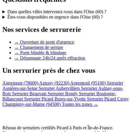
Dans quelles villes intervenez-vous dans l'Oise (60) ?
Êtes-vous disponibles en urgence dans l'Oise (60) ?
Nos services de serrurerie
→ Ouverture de porte d'urgence
→ Changement de serrure
→ Porte blindée & blindage
→ Dépannage 24h/24 après effraction
Un serrurier près de chez vous
Aigremont (78600)
Antony (92230)
Argenteuil (95100)
Serrurier
Asnières-sur-Seine
Serrurier Aubervilliers
Serrurier Aulnay-sous-
Bois
Serrurier Beauvais
Serrurier Bondy
Serrurier Boulogne-
Billancourt
Serrurier Picard Bures-sur-Yvette
Serrurier Picard Cergy
Champigny-sur-Marne (94500)
Toutes les zones →
Réseau de serruriers certifiés Picard à
Paris et Île-de-France
.