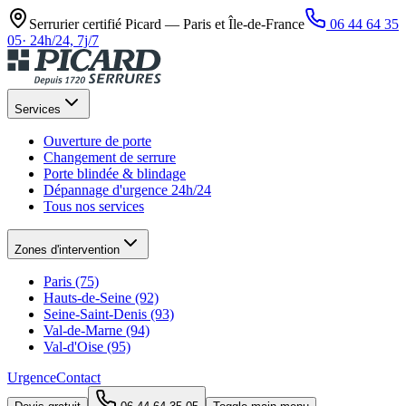
Serrurier certifié Picard —
Paris et Île-de-France
06 44 64 35
05
·
24h/24, 7j/7
Services
Ouverture de porte
Changement de serrure
Porte blindée & blindage
Dépannage d'urgence 24h/24
Tous nos services
Zones d'intervention
Paris (75)
Hauts-de-Seine (92)
Seine-Saint-Denis (93)
Val-de-Marne (94)
Val-d'Oise (95)
Urgence
Contact