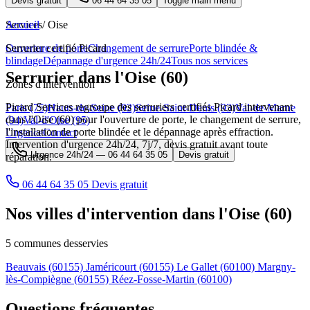
Devis gratuit
06 44 64 35 05
Toggle main menu
Services
Accueil
/
Oise
Ouverture de porte
Serrurier certifié Picard
Changement de serrure
Porte blindée &
blindage
Dépannage d'urgence 24h/24
Tous nos services
Serrurier dans l'Oise (60)
Zones d'intervention
Picard Services regroupe des serruriers certifiés Picard intervenant
Paris (75)
Hauts-de-Seine (92)
Seine-Saint-Denis (93)
Val-de-Marne
dans l'Oise (60) pour l'ouverture de porte, le changement de serrure,
(94)
Val-d'Oise (95)
l'installation de porte blindée et le dépannage après effraction.
Urgence
Contact
Intervention d'urgence 24h/24, 7j/7, devis gratuit avant toute
Urgence 24h/24 —
06 44 64 35 05
Devis gratuit
réparation.
06 44 64 35 05
Devis gratuit
Nos villes d'intervention dans l'Oise (60)
5 communes desservies
Beauvais
(60155)
Jaméricourt
(60155)
Le Gallet
(60100)
Margny-
lès-Compiègne
(60155)
Réez-Fosse-Martin
(60100)
Questions fréquentes