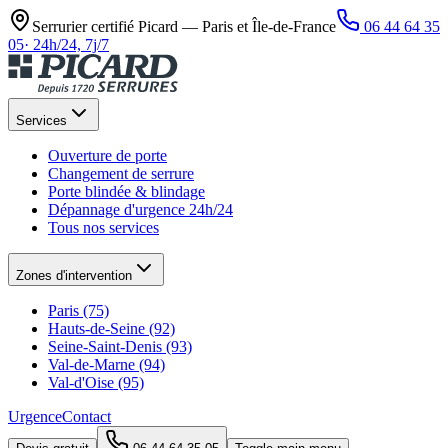
Serrurier certifié Picard —
Paris et Île-de-France
06 44 64 35
05
·
24h/24, 7j/7
Services
Ouverture de porte
Changement de serrure
Porte blindée & blindage
Dépannage d'urgence 24h/24
Tous nos services
Zones d'intervention
Paris (75)
Hauts-de-Seine (92)
Seine-Saint-Denis (93)
Val-de-Marne (94)
Val-d'Oise (95)
Urgence
Contact