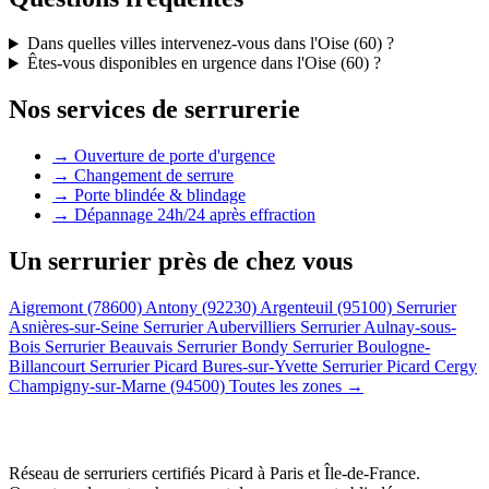
Dans quelles villes intervenez-vous dans l'Oise (60) ?
Êtes-vous disponibles en urgence dans l'Oise (60) ?
Nos services de serrurerie
→ Ouverture de porte d'urgence
→ Changement de serrure
→ Porte blindée & blindage
→ Dépannage 24h/24 après effraction
Un serrurier près de chez vous
Aigremont (78600)
Antony (92230)
Argenteuil (95100)
Serrurier
Asnières-sur-Seine
Serrurier Aubervilliers
Serrurier Aulnay-sous-
Bois
Serrurier Beauvais
Serrurier Bondy
Serrurier Boulogne-
Billancourt
Serrurier Picard Bures-sur-Yvette
Serrurier Picard Cergy
Champigny-sur-Marne (94500)
Toutes les zones →
Réseau de serruriers certifiés Picard à
Paris et Île-de-France
.