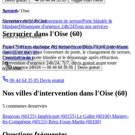
Devis gratuit
06 44 64 35 05
Toggle main menu
Services
Accueil
/
Oise
Ouverture de porte
Serrurier certifié Picard
Changement de serrure
Porte blindée &
blindage
Dépannage d'urgence 24h/24
Tous nos services
Serrurier dans l'Oise (60)
Zones d'intervention
Picard Services regroupe des serruriers certifiés Picard intervenant
Paris (75)
Hauts-de-Seine (92)
Seine-Saint-Denis (93)
Val-de-Marne
dans l'Oise (60) pour l'ouverture de porte, le changement de serrure,
(94)
Val-d'Oise (95)
l'installation de porte blindée et le dépannage après effraction.
Urgence
Contact
Intervention d'urgence 24h/24, 7j/7, devis gratuit avant toute
Urgence 24h/24 —
06 44 64 35 05
Devis gratuit
réparation.
06 44 64 35 05
Devis gratuit
Nos villes d'intervention dans l'Oise (60)
5 communes desservies
Beauvais
(60155)
Jaméricourt
(60155)
Le Gallet
(60100)
Margny-
lès-Compiègne
(60155)
Réez-Fosse-Martin
(60100)
Questions fréquentes