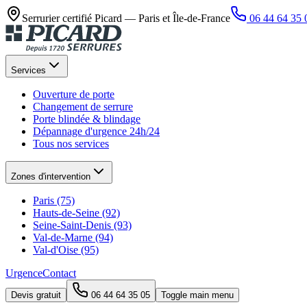
Serrurier certifié Picard —
Paris et Île-de-France
06 44 64 35 
Services
Ouverture de porte
Changement de serrure
Porte blindée & blindage
Dépannage d'urgence 24h/24
Tous nos services
Zones d'intervention
Paris (75)
Hauts-de-Seine (92)
Seine-Saint-Denis (93)
Val-de-Marne (94)
Val-d'Oise (95)
Urgence
Contact
Devis gratuit
06 44 64 35 05
Toggle main menu