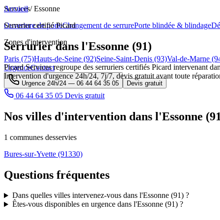
Services
Accueil
/
Essonne
Ouverture de porte
Serrurier certifié Picard
Changement de serrure
Porte blindée & blindage
Dé
Zones d'intervention
Serrurier dans l'Essonne (91)
Paris (75)
Hauts-de-Seine (92)
Seine-Saint-Denis (93)
Val-de-Marne (9
Picard Services regroupe des serruriers certifiés Picard intervenant dan
Urgence
Contact
Intervention d'urgence 24h/24, 7j/7, devis gratuit avant toute réparatio
Urgence 24h/24 —
06 44 64 35 05
Devis gratuit
06 44 64 35 05
Devis gratuit
Nos villes d'intervention dans l'Essonne (9
1 communes desservies
Bures-sur-Yvette
(91330)
Questions fréquentes
Dans quelles villes intervenez-vous dans l'Essonne (91) ?
Êtes-vous disponibles en urgence dans l'Essonne (91) ?