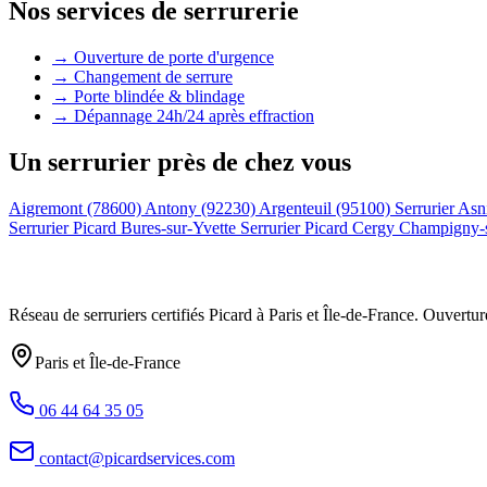
Nos services de serrurerie
→ Ouverture de porte d'urgence
→ Changement de serrure
→ Porte blindée & blindage
→ Dépannage 24h/24 après effraction
Un serrurier près de chez vous
Aigremont (78600)
Antony (92230)
Argenteuil (95100)
Serrurier Asn
Serrurier Picard Bures-sur-Yvette
Serrurier Picard Cergy
Champigny-
Réseau de serruriers certifiés Picard à
Paris et Île-de-France
. Ouvertur
Paris et Île-de-France
06 44 64 35 05
contact@picardservices.com