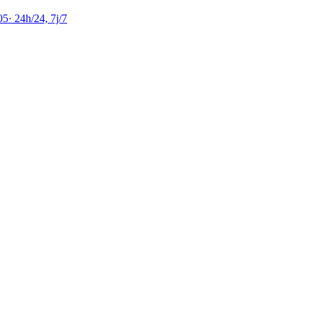
05
·
24h/24, 7j/7