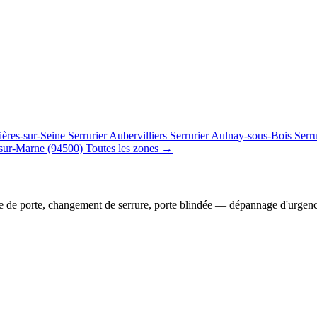
ières-sur-Seine
Serrurier Aubervilliers
Serrurier Aulnay-sous-Bois
Serr
sur-Marne (94500)
Toutes les zones →
e de porte, changement de serrure, porte blindée — dépannage d'urgen