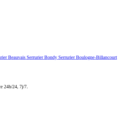
urier Beauvais
Serrurier Bondy
Serrurier Boulogne-Billancourt
ce
24h/24, 7j/7
.