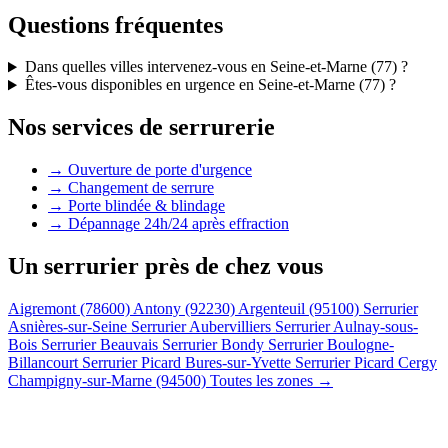
Questions fréquentes
Dans quelles villes intervenez-vous en Seine-et-Marne (77) ?
Êtes-vous disponibles en urgence en Seine-et-Marne (77) ?
Nos services de serrurerie
→ Ouverture de porte d'urgence
→ Changement de serrure
→ Porte blindée & blindage
→ Dépannage 24h/24 après effraction
Un serrurier près de chez vous
Aigremont (78600)
Antony (92230)
Argenteuil (95100)
Serrurier
Asnières-sur-Seine
Serrurier Aubervilliers
Serrurier Aulnay-sous-
Bois
Serrurier Beauvais
Serrurier Bondy
Serrurier Boulogne-
Billancourt
Serrurier Picard Bures-sur-Yvette
Serrurier Picard Cergy
Champigny-sur-Marne (94500)
Toutes les zones →