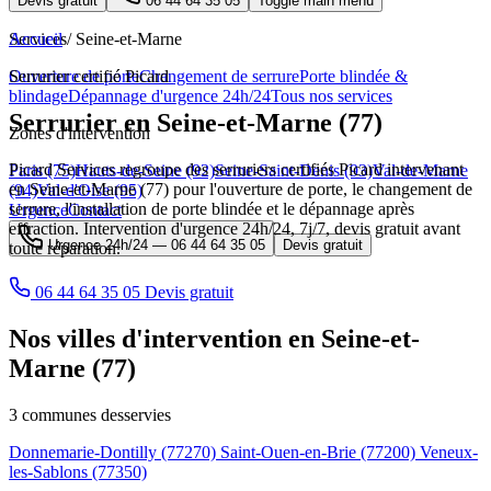
Devis gratuit
06 44 64 35 05
Toggle main menu
Services
Accueil
/
Seine-et-Marne
Ouverture de porte
Serrurier certifié Picard
Changement de serrure
Porte blindée &
blindage
Dépannage d'urgence 24h/24
Tous nos services
Serrurier en Seine-et-Marne (77)
Zones d'intervention
Picard Services regroupe des serruriers certifiés Picard intervenant
Paris (75)
Hauts-de-Seine (92)
Seine-Saint-Denis (93)
Val-de-Marne
en Seine-et-Marne (77) pour l'ouverture de porte, le changement de
(94)
Val-d'Oise (95)
serrure, l'installation de porte blindée et le dépannage après
Urgence
Contact
effraction. Intervention d'urgence 24h/24, 7j/7, devis gratuit avant
Urgence 24h/24 —
06 44 64 35 05
Devis gratuit
toute réparation.
06 44 64 35 05
Devis gratuit
Nos villes d'intervention en Seine-et-
Marne (77)
3 communes desservies
Donnemarie-Dontilly
(77270)
Saint-Ouen-en-Brie
(77200)
Veneux-
les-Sablons
(77350)