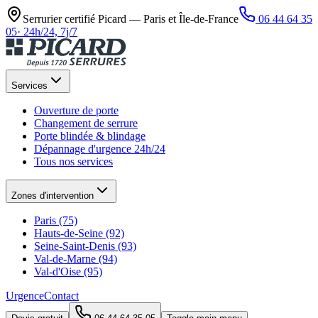
Serrurier certifié Picard —
Paris et Île-de-France
06 44 64 35
05
·
24h/24, 7j/7
Services
Ouverture de porte
Changement de serrure
Porte blindée & blindage
Dépannage d'urgence 24h/24
Tous nos services
Zones d'intervention
Paris (75)
Hauts-de-Seine (92)
Seine-Saint-Denis (93)
Val-de-Marne (94)
Val-d'Oise (95)
Urgence
Contact