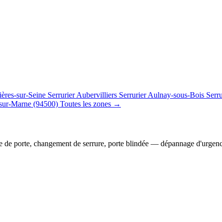
ières-sur-Seine
Serrurier Aubervilliers
Serrurier Aulnay-sous-Bois
Serr
sur-Marne (94500)
Toutes les zones →
e de porte, changement de serrure, porte blindée — dépannage d'urgen