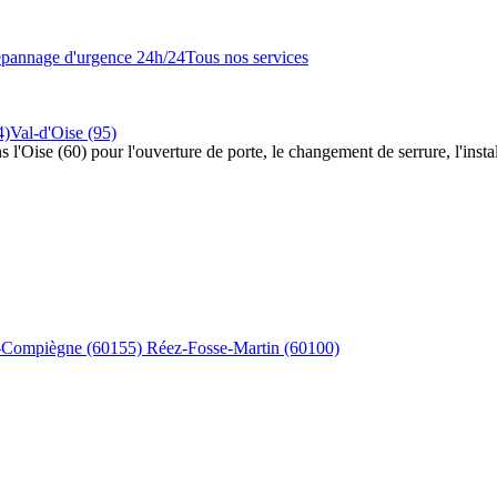
pannage d'urgence 24h/24
Tous nos services
4)
Val-d'Oise (95)
s l'Oise (60) pour l'ouverture de porte, le changement de serrure, l'insta
s-Compiègne
(60155)
Réez-Fosse-Martin
(60100)