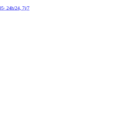
05
·
24h/24, 7j/7