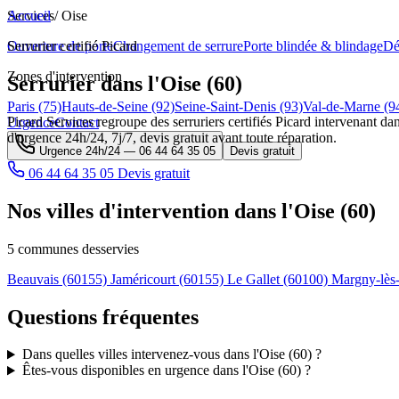
Services
Accueil
/
Oise
Ouverture de porte
Serrurier certifié Picard
Changement de serrure
Porte blindée & blindage
Dé
Zones d'intervention
Serrurier dans l'Oise (60)
Paris (75)
Hauts-de-Seine (92)
Seine-Saint-Denis (93)
Val-de-Marne (9
Picard Services regroupe des serruriers certifiés Picard intervenant dan
Urgence
Contact
d'urgence 24h/24, 7j/7, devis gratuit avant toute réparation.
Urgence 24h/24 —
06 44 64 35 05
Devis gratuit
06 44 64 35 05
Devis gratuit
Nos villes d'intervention dans l'Oise (60)
5 communes desservies
Beauvais
(60155)
Jaméricourt
(60155)
Le Gallet
(60100)
Margny-lè
Questions fréquentes
Dans quelles villes intervenez-vous dans l'Oise (60) ?
Êtes-vous disponibles en urgence dans l'Oise (60) ?