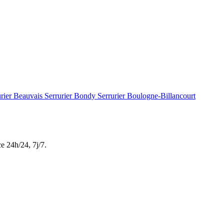
urier Beauvais
Serrurier Bondy
Serrurier Boulogne-Billancourt
ce
24h/24, 7j/7
.