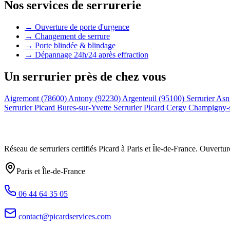
Nos services de serrurerie
→ Ouverture de porte d'urgence
→ Changement de serrure
→ Porte blindée & blindage
→ Dépannage 24h/24 après effraction
Un serrurier près de chez vous
Aigremont (78600)
Antony (92230)
Argenteuil (95100)
Serrurier Asn
Serrurier Picard Bures-sur-Yvette
Serrurier Picard Cergy
Champigny-
Réseau de serruriers certifiés Picard à
Paris et Île-de-France
. Ouvertur
Paris et Île-de-France
06 44 64 35 05
contact@picardservices.com