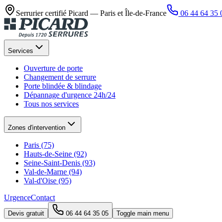
Serrurier certifié Picard —
Paris et Île-de-France
06 44 64 35 
Services
Ouverture de porte
Changement de serrure
Porte blindée & blindage
Dépannage d'urgence 24h/24
Tous nos services
Zones d'intervention
Paris (75)
Hauts-de-Seine (92)
Seine-Saint-Denis (93)
Val-de-Marne (94)
Val-d'Oise (95)
Urgence
Contact
Devis gratuit
06 44 64 35 05
Toggle main menu