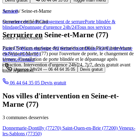
Devis gratuit
06 44 64 35 05
Toggle main menu
Services
Accueil
/
Seine-et-Marne
Ouverture de porte
Serrurier certifié Picard
Changement de serrure
Porte blindée &
blindage
Dépannage d'urgence 24h/24
Tous nos services
Serrurier en Seine-et-Marne (77)
Zones d'intervention
Picard Services regroupe des serruriers certifiés Picard intervenant
Paris (75)
Hauts-de-Seine (92)
Seine-Saint-Denis (93)
Val-de-Marne
en Seine-et-Marne (77) pour l'ouverture de porte, le changement de
(94)
Val-d'Oise (95)
serrure, l'installation de porte blindée et le dépannage après
Urgence
Contact
effraction. Intervention d'urgence 24h/24, 7j/7, devis gratuit avant
Urgence 24h/24 —
06 44 64 35 05
Devis gratuit
toute réparation.
06 44 64 35 05
Devis gratuit
Nos villes d'intervention en Seine-et-
Marne (77)
3 communes desservies
Donnemarie-Dontilly
(77270)
Saint-Ouen-en-Brie
(77200)
Veneux-
les-Sablons
(77350)