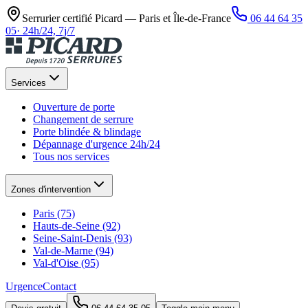
Serrurier certifié Picard —
Paris et Île-de-France
06 44 64 35
05
·
24h/24, 7j/7
Services
Ouverture de porte
Changement de serrure
Porte blindée & blindage
Dépannage d'urgence 24h/24
Tous nos services
Zones d'intervention
Paris (75)
Hauts-de-Seine (92)
Seine-Saint-Denis (93)
Val-de-Marne (94)
Val-d'Oise (95)
Urgence
Contact