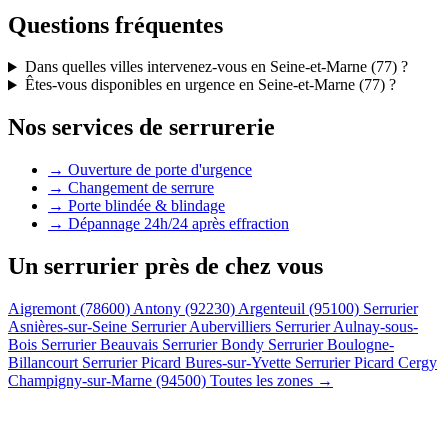
Questions fréquentes
Dans quelles villes intervenez-vous en Seine-et-Marne (77) ?
Êtes-vous disponibles en urgence en Seine-et-Marne (77) ?
Nos services de serrurerie
→ Ouverture de porte d'urgence
→ Changement de serrure
→ Porte blindée & blindage
→ Dépannage 24h/24 après effraction
Un serrurier près de chez vous
Aigremont (78600)
Antony (92230)
Argenteuil (95100)
Serrurier
Asnières-sur-Seine
Serrurier Aubervilliers
Serrurier Aulnay-sous-
Bois
Serrurier Beauvais
Serrurier Bondy
Serrurier Boulogne-
Billancourt
Serrurier Picard Bures-sur-Yvette
Serrurier Picard Cergy
Champigny-sur-Marne (94500)
Toutes les zones →