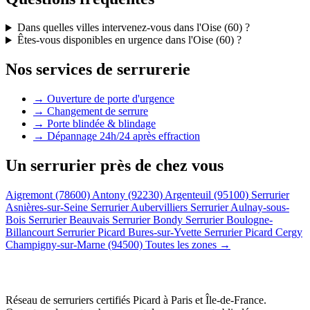
Dans quelles villes intervenez-vous dans l'Oise (60) ?
Êtes-vous disponibles en urgence dans l'Oise (60) ?
Nos services de serrurerie
→ Ouverture de porte d'urgence
→ Changement de serrure
→ Porte blindée & blindage
→ Dépannage 24h/24 après effraction
Un serrurier près de chez vous
Aigremont (78600)
Antony (92230)
Argenteuil (95100)
Serrurier
Asnières-sur-Seine
Serrurier Aubervilliers
Serrurier Aulnay-sous-
Bois
Serrurier Beauvais
Serrurier Bondy
Serrurier Boulogne-
Billancourt
Serrurier Picard Bures-sur-Yvette
Serrurier Picard Cergy
Champigny-sur-Marne (94500)
Toutes les zones →
Réseau de serruriers certifiés Picard à
Paris et Île-de-France
.