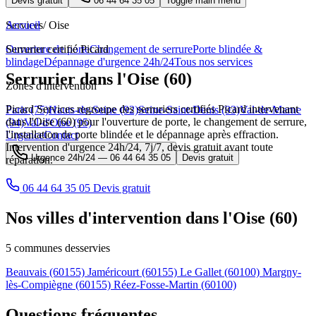
Devis gratuit
06 44 64 35 05
Toggle main menu
Services
Accueil
/
Oise
Ouverture de porte
Serrurier certifié Picard
Changement de serrure
Porte blindée &
blindage
Dépannage d'urgence 24h/24
Tous nos services
Serrurier dans l'Oise (60)
Zones d'intervention
Picard Services regroupe des serruriers certifiés Picard intervenant
Paris (75)
Hauts-de-Seine (92)
Seine-Saint-Denis (93)
Val-de-Marne
dans l'Oise (60) pour l'ouverture de porte, le changement de serrure,
(94)
Val-d'Oise (95)
l'installation de porte blindée et le dépannage après effraction.
Urgence
Contact
Intervention d'urgence 24h/24, 7j/7, devis gratuit avant toute
Urgence 24h/24 —
06 44 64 35 05
Devis gratuit
réparation.
06 44 64 35 05
Devis gratuit
Nos villes d'intervention dans l'Oise (60)
5 communes desservies
Beauvais
(60155)
Jaméricourt
(60155)
Le Gallet
(60100)
Margny-
lès-Compiègne
(60155)
Réez-Fosse-Martin
(60100)
Questions fréquentes