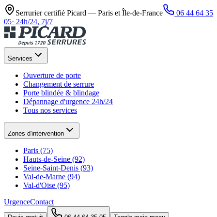
Serrurier certifié Picard —
Paris et Île-de-France
06 44 64 35
05
·
24h/24, 7j/7
Services
Ouverture de porte
Changement de serrure
Porte blindée & blindage
Dépannage d'urgence 24h/24
Tous nos services
Zones d'intervention
Paris (75)
Hauts-de-Seine (92)
Seine-Saint-Denis (93)
Val-de-Marne (94)
Val-d'Oise (95)
Urgence
Contact