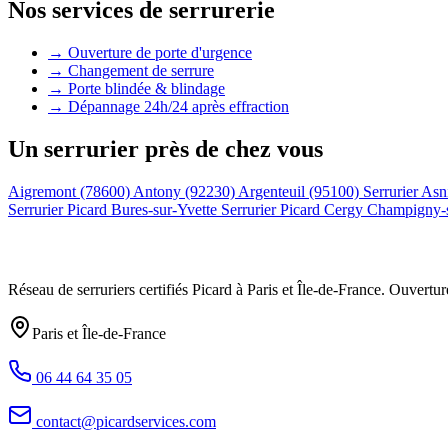
Nos services de serrurerie
→ Ouverture de porte d'urgence
→ Changement de serrure
→ Porte blindée & blindage
→ Dépannage 24h/24 après effraction
Un serrurier près de chez vous
Aigremont (78600)
Antony (92230)
Argenteuil (95100)
Serrurier Asn
Serrurier Picard Bures-sur-Yvette
Serrurier Picard Cergy
Champigny-
Réseau de serruriers certifiés Picard à
Paris et Île-de-France
. Ouvertur
Paris et Île-de-France
06 44 64 35 05
contact@picardservices.com