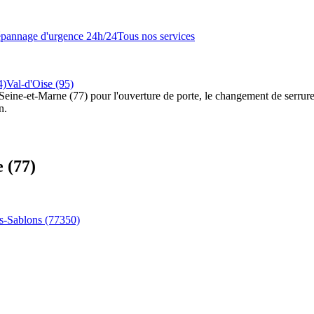
pannage d'urgence 24h/24
Tous nos services
4)
Val-d'Oise (95)
 Seine-et-Marne (77) pour l'ouverture de porte, le changement de serrure, 
n.
 (77)
s-Sablons
(77350)