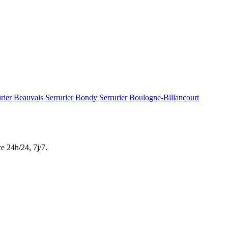
urier Beauvais
Serrurier Bondy
Serrurier Boulogne-Billancourt
ce
24h/24, 7j/7
.