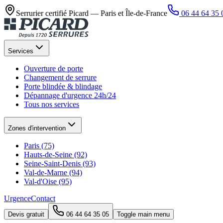
Serrurier certifié Picard —
Paris et Île-de-France
06 44 64 35 
Services
Ouverture de porte
Changement de serrure
Porte blindée & blindage
Dépannage d'urgence 24h/24
Tous nos services
Zones d'intervention
Paris (75)
Hauts-de-Seine (92)
Seine-Saint-Denis (93)
Val-de-Marne (94)
Val-d'Oise (95)
Urgence
Contact
Devis gratuit
06 44 64 35 05
Toggle main menu