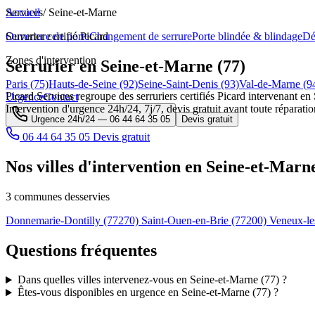
Services
Accueil
/
Seine-et-Marne
Ouverture de porte
Serrurier certifié Picard
Changement de serrure
Porte blindée & blindage
Dé
Zones d'intervention
Serrurier en Seine-et-Marne (77)
Paris (75)
Hauts-de-Seine (92)
Seine-Saint-Denis (93)
Val-de-Marne (9
Picard Services regroupe des serruriers certifiés Picard intervenant en
Urgence
Contact
Intervention d'urgence 24h/24, 7j/7, devis gratuit avant toute réparatio
Urgence 24h/24 —
06 44 64 35 05
Devis gratuit
06 44 64 35 05
Devis gratuit
Nos villes d'intervention en Seine-et-Marne
3 communes desservies
Donnemarie-Dontilly
(77270)
Saint-Ouen-en-Brie
(77200)
Veneux-le
Questions fréquentes
Dans quelles villes intervenez-vous en Seine-et-Marne (77) ?
Êtes-vous disponibles en urgence en Seine-et-Marne (77) ?