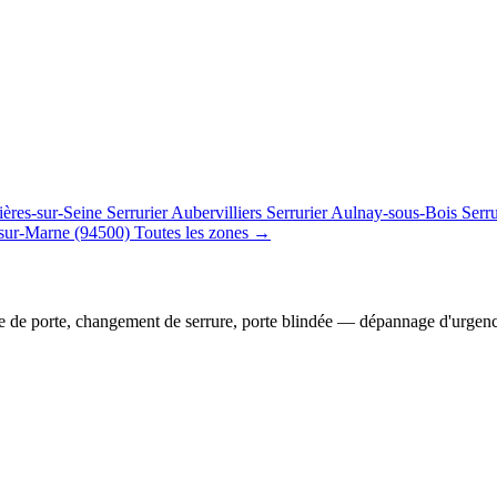
ières-sur-Seine
Serrurier Aubervilliers
Serrurier Aulnay-sous-Bois
Serr
sur-Marne (94500)
Toutes les zones →
e de porte, changement de serrure, porte blindée — dépannage d'urgen