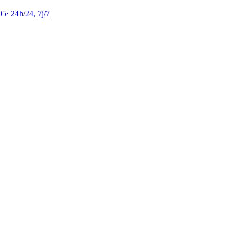
05
·
24h/24, 7j/7