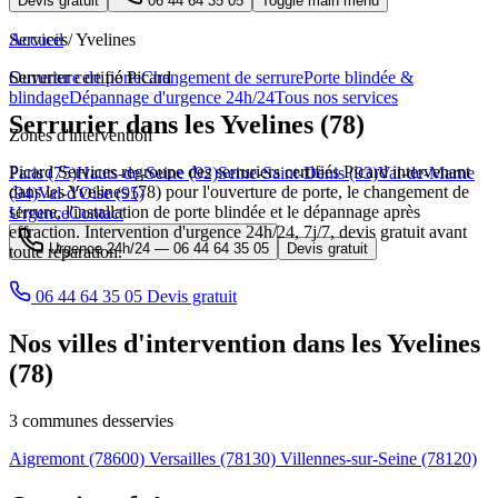
Devis gratuit
06 44 64 35 05
Toggle main menu
Services
Accueil
/
Yvelines
Ouverture de porte
Serrurier certifié Picard
Changement de serrure
Porte blindée &
blindage
Dépannage d'urgence 24h/24
Tous nos services
Serrurier dans les Yvelines (78)
Zones d'intervention
Picard Services regroupe des serruriers certifiés Picard intervenant
Paris (75)
Hauts-de-Seine (92)
Seine-Saint-Denis (93)
Val-de-Marne
dans les Yvelines (78) pour l'ouverture de porte, le changement de
(94)
Val-d'Oise (95)
serrure, l'installation de porte blindée et le dépannage après
Urgence
Contact
effraction. Intervention d'urgence 24h/24, 7j/7, devis gratuit avant
Urgence 24h/24 —
06 44 64 35 05
Devis gratuit
toute réparation.
06 44 64 35 05
Devis gratuit
Nos villes d'intervention dans les Yvelines
(78)
3 communes desservies
Aigremont
(78600)
Versailles
(78130)
Villennes-sur-Seine
(78120)