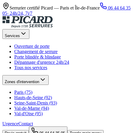
Serrurier certifié Picard —
Paris et Île-de-France
06 44 64 35
05
·
24h/24, 7j/7
Services
Ouverture de porte
Changement de serrure
Porte blindée & blindage
Dépannage d'urgence 24h/24
Tous nos services
Zones d'intervention
Paris (75)
Hauts-de-Seine (92)
Seine-Saint-Denis (93)
Val-de-Marne (94)
Val-d'Oise (95)
Urgence
Contact