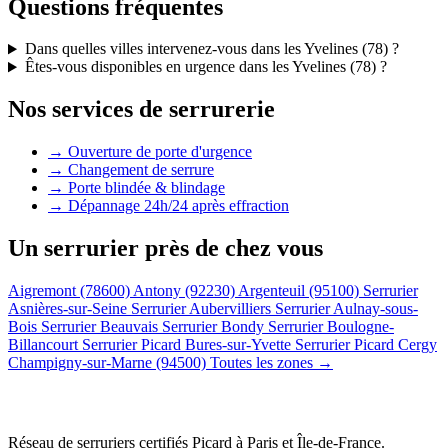
Questions fréquentes
Dans quelles villes intervenez-vous dans les Yvelines (78) ?
Êtes-vous disponibles en urgence dans les Yvelines (78) ?
Nos services de serrurerie
→ Ouverture de porte d'urgence
→ Changement de serrure
→ Porte blindée & blindage
→ Dépannage 24h/24 après effraction
Un serrurier près de chez vous
Aigremont (78600)
Antony (92230)
Argenteuil (95100)
Serrurier
Asnières-sur-Seine
Serrurier Aubervilliers
Serrurier Aulnay-sous-
Bois
Serrurier Beauvais
Serrurier Bondy
Serrurier Boulogne-
Billancourt
Serrurier Picard Bures-sur-Yvette
Serrurier Picard Cergy
Champigny-sur-Marne (94500)
Toutes les zones →
Réseau de serruriers certifiés Picard à
Paris et Île-de-France
.