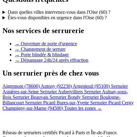
Dans quelles villes intervenez-vous dans l'Oise (60) ?
Êtes-vous disponibles en urgence dans l'Oise (60) ?
Nos services de serrurerie
→ Ouverture de porte d'urgence
→ Changement de serrure
→ Porte blindée & blindage
→ Dépannage 24h/24 après effraction
Un serrurier près de chez vous
Aigremont (78600)
Antony (92230)
Argenteuil (95100)
Serrurier
Asnières-sur-Seine
Serrurier Aubervilliers
Serrurier Aulnay-sous-
Bois
Serrurier Beauvais
Serrurier Bondy
Serrurier Boulogne-
Billancourt
Serrurier Picard Bures-sur-Yvette
Serrurier Picard Cergy
Champigny-sur-Marne (94500)
Toutes les zones →
Réseau de serruriers certifiés Picard à
Paris et Île-de-France
.