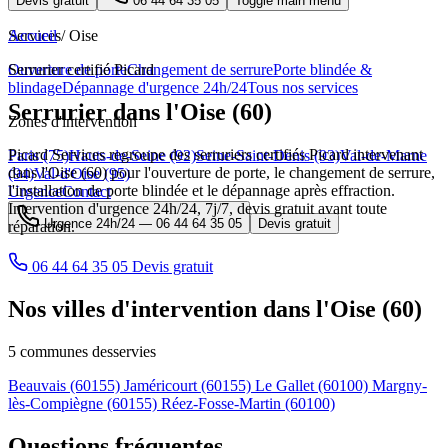
Devis gratuit
06 44 64 35 05
Toggle main menu
Services
Accueil
/
Oise
Ouverture de porte
Serrurier certifié Picard
Changement de serrure
Porte blindée &
blindage
Dépannage d'urgence 24h/24
Tous nos services
Serrurier dans l'Oise (60)
Zones d'intervention
Picard Services regroupe des serruriers certifiés Picard intervenant
Paris (75)
Hauts-de-Seine (92)
Seine-Saint-Denis (93)
Val-de-Marne
dans l'Oise (60) pour l'ouverture de porte, le changement de serrure,
(94)
Val-d'Oise (95)
l'installation de porte blindée et le dépannage après effraction.
Urgence
Contact
Intervention d'urgence 24h/24, 7j/7, devis gratuit avant toute
Urgence 24h/24 —
06 44 64 35 05
Devis gratuit
réparation.
06 44 64 35 05
Devis gratuit
Nos villes d'intervention dans l'Oise (60)
5 communes desservies
Beauvais
(60155)
Jaméricourt
(60155)
Le Gallet
(60100)
Margny-
lès-Compiègne
(60155)
Réez-Fosse-Martin
(60100)
Questions fréquentes