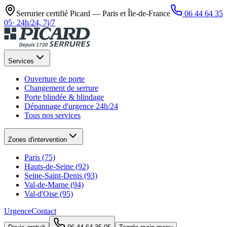
Serrurier certifié Picard —
Paris et Île-de-France
06 44 64 35
05
·
24h/24, 7j/7
Services
Ouverture de porte
Changement de serrure
Porte blindée & blindage
Dépannage d'urgence 24h/24
Tous nos services
Zones d'intervention
Paris (75)
Hauts-de-Seine (92)
Seine-Saint-Denis (93)
Val-de-Marne (94)
Val-d'Oise (95)
Urgence
Contact