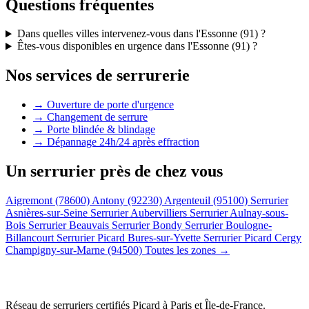
Questions fréquentes
Dans quelles villes intervenez-vous dans l'Essonne (91) ?
Êtes-vous disponibles en urgence dans l'Essonne (91) ?
Nos services de serrurerie
→ Ouverture de porte d'urgence
→ Changement de serrure
→ Porte blindée & blindage
→ Dépannage 24h/24 après effraction
Un serrurier près de chez vous
Aigremont (78600)
Antony (92230)
Argenteuil (95100)
Serrurier
Asnières-sur-Seine
Serrurier Aubervilliers
Serrurier Aulnay-sous-
Bois
Serrurier Beauvais
Serrurier Bondy
Serrurier Boulogne-
Billancourt
Serrurier Picard Bures-sur-Yvette
Serrurier Picard Cergy
Champigny-sur-Marne (94500)
Toutes les zones →
Réseau de serruriers certifiés Picard à
Paris et Île-de-France
.