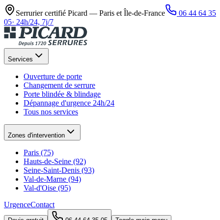
Serrurier certifié Picard —
Paris et Île-de-France
06 44 64 35
05
·
24h/24, 7j/7
Services
Ouverture de porte
Changement de serrure
Porte blindée & blindage
Dépannage d'urgence 24h/24
Tous nos services
Zones d'intervention
Paris (75)
Hauts-de-Seine (92)
Seine-Saint-Denis (93)
Val-de-Marne (94)
Val-d'Oise (95)
Urgence
Contact