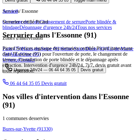
Devis gratuit
06 44 64 35 05
Toggle main menu
Services
Accueil
/
Essonne
Ouverture de porte
Serrurier certifié Picard
Changement de serrure
Porte blindée &
blindage
Dépannage d'urgence 24h/24
Tous nos services
Serrurier dans l'Essonne (91)
Zones d'intervention
Picard Services regroupe des serruriers certifiés Picard intervenant
Paris (75)
Hauts-de-Seine (92)
Seine-Saint-Denis (93)
Val-de-Marne
dans l'Essonne (91) pour l'ouverture de porte, le changement de
(94)
Val-d'Oise (95)
serrure, l'installation de porte blindée et le dépannage après
Urgence
Contact
effraction. Intervention d'urgence 24h/24, 7j/7, devis gratuit avant
Urgence 24h/24 —
06 44 64 35 05
Devis gratuit
toute réparation.
06 44 64 35 05
Devis gratuit
Nos villes d'intervention dans l'Essonne
(91)
1 communes desservies
Bures-sur-Yvette
(91330)