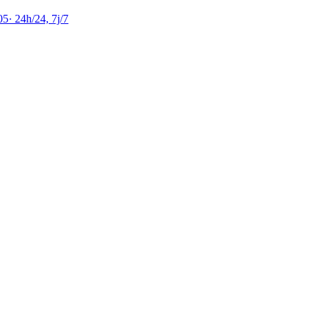
05
·
24h/24, 7j/7