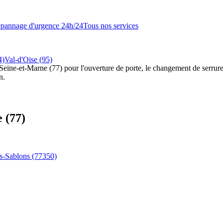
pannage d'urgence 24h/24
Tous nos services
4)
Val-d'Oise (95)
 Seine-et-Marne (77) pour l'ouverture de porte, le changement de serrure, 
n.
 (77)
s-Sablons
(77350)