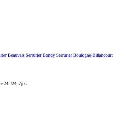
urier Beauvais
Serrurier Bondy
Serrurier Boulogne-Billancourt
ce
24h/24, 7j/7
.