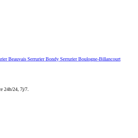
urier Beauvais
Serrurier Bondy
Serrurier Boulogne-Billancourt
ce
24h/24, 7j/7
.