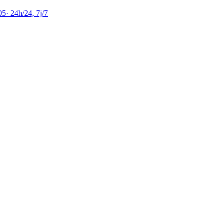
05
·
24h/24, 7j/7