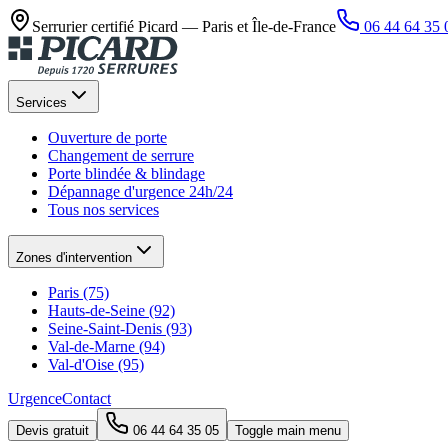
Serrurier certifié Picard —
Paris et Île-de-France
06 44 64 35 
Services
Ouverture de porte
Changement de serrure
Porte blindée & blindage
Dépannage d'urgence 24h/24
Tous nos services
Zones d'intervention
Paris (75)
Hauts-de-Seine (92)
Seine-Saint-Denis (93)
Val-de-Marne (94)
Val-d'Oise (95)
Urgence
Contact
Devis gratuit
06 44 64 35 05
Toggle main menu