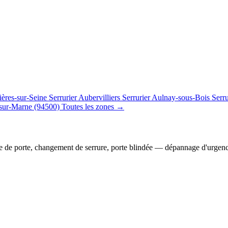
ières-sur-Seine
Serrurier Aubervilliers
Serrurier Aulnay-sous-Bois
Serr
sur-Marne (94500)
Toutes les zones →
e de porte, changement de serrure, porte blindée — dépannage d'urgen