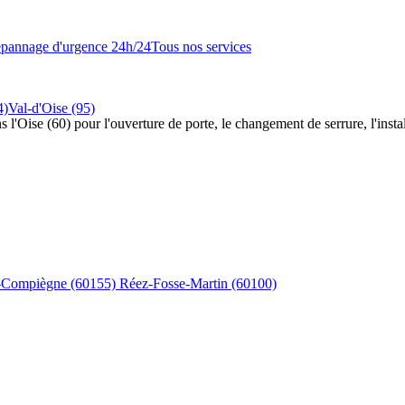
pannage d'urgence 24h/24
Tous nos services
4)
Val-d'Oise (95)
s l'Oise (60) pour l'ouverture de porte, le changement de serrure, l'insta
s-Compiègne
(60155)
Réez-Fosse-Martin
(60100)