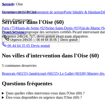
Services
Accueil
/
Oise
Ouverture de porte
Serrurier certifié Picard
Changement de serrure
Porte blindée & blindage
Dé
Zones d'intervention
Serrurier dans l'Oise (60)
Paris (75)
Hauts-de-Seine (92)
Seine-Saint-Denis (93)
Val-de-Marne (9
Picard Services regroupe des serruriers certifiés Picard intervenant dan
Urgence
Contact
d'urgence 24h/24, 7j/7, devis gratuit avant toute réparation.
Urgence 24h/24 —
06 44 64 35 05
Devis gratuit
06 44 64 35 05
Devis gratuit
Nos villes d'intervention dans l'Oise (60)
5 communes desservies
Beauvais
(60155)
Jaméricourt
(60155)
Le Gallet
(60100)
Margny-lè
Questions fréquentes
Dans quelles villes intervenez-vous dans l'Oise (60) ?
Êtes-vous disponibles en urgence dans l'Oise (60) ?