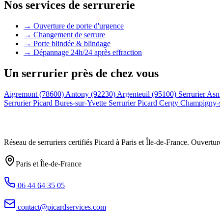
Nos services de serrurerie
→ Ouverture de porte d'urgence
→ Changement de serrure
→ Porte blindée & blindage
→ Dépannage 24h/24 après effraction
Un serrurier près de chez vous
Aigremont (78600)
Antony (92230)
Argenteuil (95100)
Serrurier Asn
Serrurier Picard Bures-sur-Yvette
Serrurier Picard Cergy
Champigny-
Réseau de serruriers certifiés Picard à
Paris et Île-de-France
. Ouvertur
Paris et Île-de-France
06 44 64 35 05
contact@picardservices.com