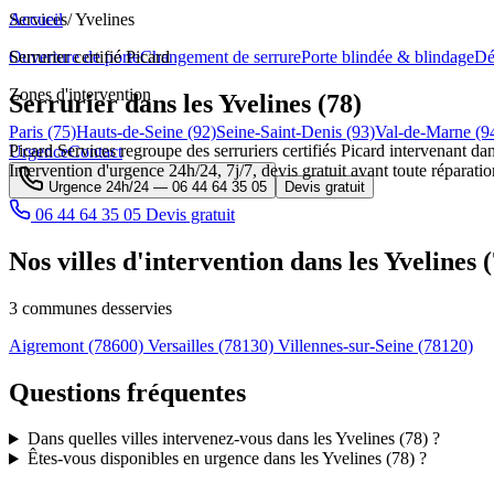
Services
Accueil
/
Yvelines
Ouverture de porte
Serrurier certifié Picard
Changement de serrure
Porte blindée & blindage
Dé
Zones d'intervention
Serrurier dans les Yvelines (78)
Paris (75)
Hauts-de-Seine (92)
Seine-Saint-Denis (93)
Val-de-Marne (9
Picard Services regroupe des serruriers certifiés Picard intervenant dan
Urgence
Contact
Intervention d'urgence 24h/24, 7j/7, devis gratuit avant toute réparatio
Urgence 24h/24 —
06 44 64 35 05
Devis gratuit
06 44 64 35 05
Devis gratuit
Nos villes d'intervention dans les Yvelines 
3 communes desservies
Aigremont
(78600)
Versailles
(78130)
Villennes-sur-Seine
(78120)
Questions fréquentes
Dans quelles villes intervenez-vous dans les Yvelines (78) ?
Êtes-vous disponibles en urgence dans les Yvelines (78) ?