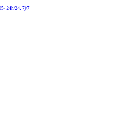
05
·
24h/24, 7j/7