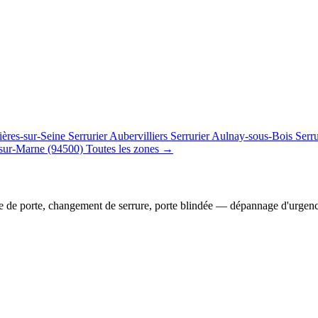
ières-sur-Seine
Serrurier Aubervilliers
Serrurier Aulnay-sous-Bois
Serr
sur-Marne (94500)
Toutes les zones →
e de porte, changement de serrure, porte blindée — dépannage d'urgen