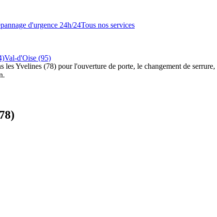
pannage d'urgence 24h/24
Tous nos services
4)
Val-d'Oise (95)
s les Yvelines (78) pour l'ouverture de porte, le changement de serrure, l
n.
(78)