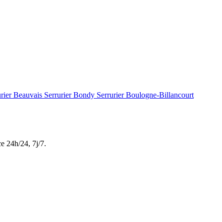
urier Beauvais
Serrurier Bondy
Serrurier Boulogne-Billancourt
ce
24h/24, 7j/7
.