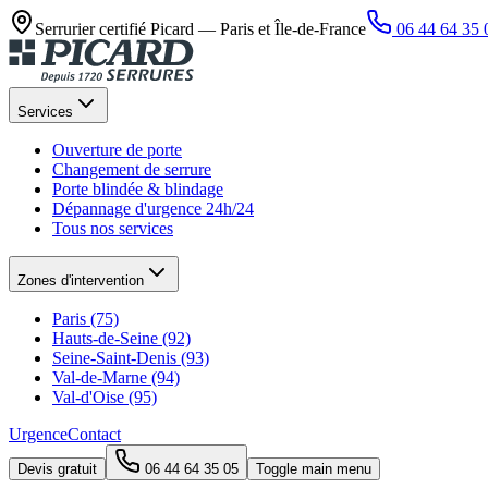
Serrurier certifié Picard —
Paris et Île-de-France
06 44 64 35 
Services
Ouverture de porte
Changement de serrure
Porte blindée & blindage
Dépannage d'urgence 24h/24
Tous nos services
Zones d'intervention
Paris (75)
Hauts-de-Seine (92)
Seine-Saint-Denis (93)
Val-de-Marne (94)
Val-d'Oise (95)
Urgence
Contact
Devis gratuit
06 44 64 35 05
Toggle main menu