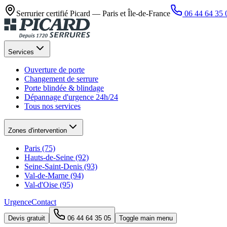
Serrurier certifié Picard —
Paris et Île-de-France
06 44 64 35 
Services
Ouverture de porte
Changement de serrure
Porte blindée & blindage
Dépannage d'urgence 24h/24
Tous nos services
Zones d'intervention
Paris (75)
Hauts-de-Seine (92)
Seine-Saint-Denis (93)
Val-de-Marne (94)
Val-d'Oise (95)
Urgence
Contact
Devis gratuit
06 44 64 35 05
Toggle main menu