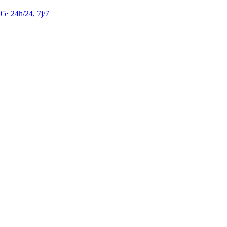
05
·
24h/24, 7j/7