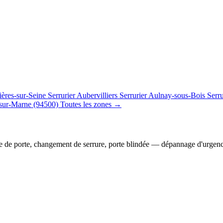
ières-sur-Seine
Serrurier Aubervilliers
Serrurier Aulnay-sous-Bois
Serr
sur-Marne (94500)
Toutes les zones →
e de porte, changement de serrure, porte blindée — dépannage d'urgen