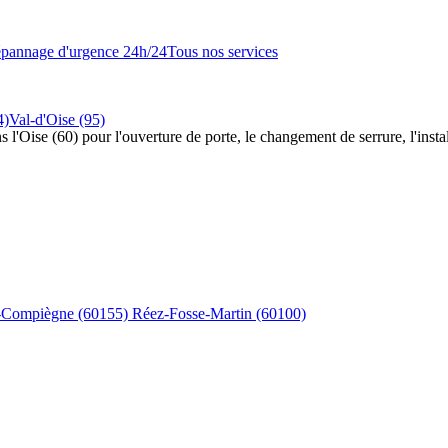
pannage d'urgence 24h/24
Tous nos services
4)
Val-d'Oise (95)
s l'Oise (60) pour l'ouverture de porte, le changement de serrure, l'insta
s-Compiègne
(60155)
Réez-Fosse-Martin
(60100)