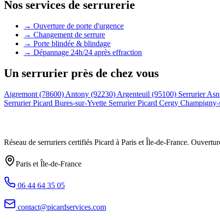
Nos services de serrurerie
→ Ouverture de porte d'urgence
→ Changement de serrure
→ Porte blindée & blindage
→ Dépannage 24h/24 après effraction
Un serrurier près de chez vous
Aigremont (78600)
Antony (92230)
Argenteuil (95100)
Serrurier Asn
Serrurier Picard Bures-sur-Yvette
Serrurier Picard Cergy
Champigny-
Réseau de serruriers certifiés Picard à
Paris et Île-de-France
. Ouvertur
Paris et Île-de-France
06 44 64 35 05
contact@picardservices.com