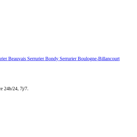
urier Beauvais
Serrurier Bondy
Serrurier Boulogne-Billancourt
ce
24h/24, 7j/7
.