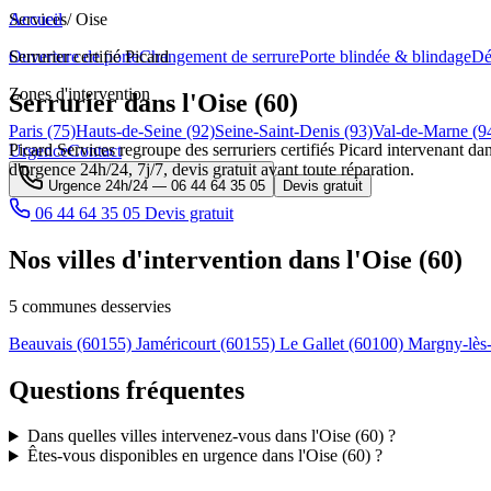
Services
Accueil
/
Oise
Ouverture de porte
Serrurier certifié Picard
Changement de serrure
Porte blindée & blindage
Dé
Zones d'intervention
Serrurier dans l'Oise (60)
Paris (75)
Hauts-de-Seine (92)
Seine-Saint-Denis (93)
Val-de-Marne (9
Picard Services regroupe des serruriers certifiés Picard intervenant dan
Urgence
Contact
d'urgence 24h/24, 7j/7, devis gratuit avant toute réparation.
Urgence 24h/24 —
06 44 64 35 05
Devis gratuit
06 44 64 35 05
Devis gratuit
Nos villes d'intervention dans l'Oise (60)
5 communes desservies
Beauvais
(60155)
Jaméricourt
(60155)
Le Gallet
(60100)
Margny-lè
Questions fréquentes
Dans quelles villes intervenez-vous dans l'Oise (60) ?
Êtes-vous disponibles en urgence dans l'Oise (60) ?