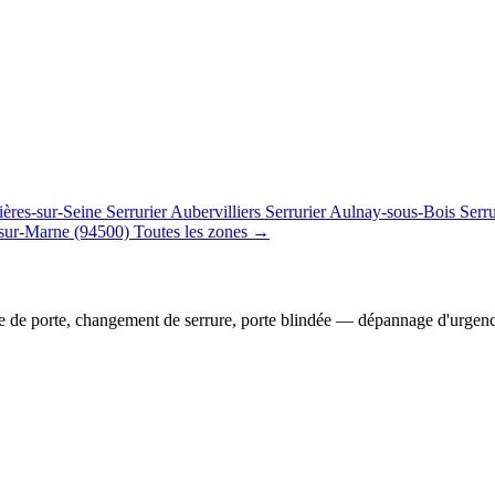
ières-sur-Seine
Serrurier Aubervilliers
Serrurier Aulnay-sous-Bois
Serr
sur-Marne (94500)
Toutes les zones →
e de porte, changement de serrure, porte blindée — dépannage d'urgen