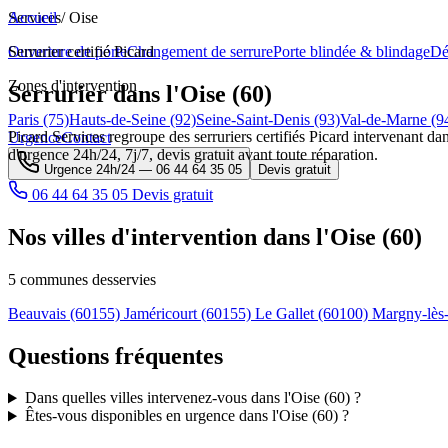
Services
Accueil
/
Oise
Ouverture de porte
Serrurier certifié Picard
Changement de serrure
Porte blindée & blindage
Dé
Zones d'intervention
Serrurier dans l'Oise (60)
Paris (75)
Hauts-de-Seine (92)
Seine-Saint-Denis (93)
Val-de-Marne (9
Picard Services regroupe des serruriers certifiés Picard intervenant dan
Urgence
Contact
d'urgence 24h/24, 7j/7, devis gratuit avant toute réparation.
Urgence 24h/24 —
06 44 64 35 05
Devis gratuit
06 44 64 35 05
Devis gratuit
Nos villes d'intervention dans l'Oise (60)
5 communes desservies
Beauvais
(60155)
Jaméricourt
(60155)
Le Gallet
(60100)
Margny-lè
Questions fréquentes
Dans quelles villes intervenez-vous dans l'Oise (60) ?
Êtes-vous disponibles en urgence dans l'Oise (60) ?