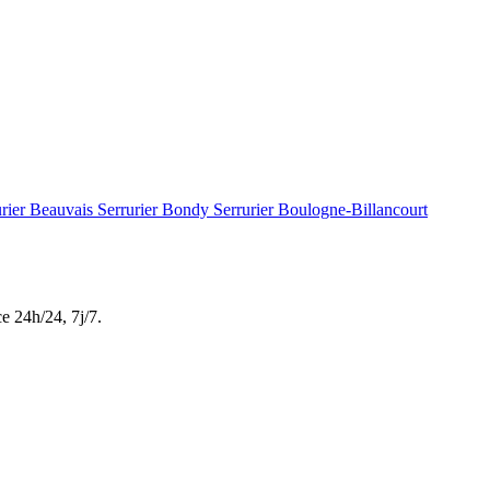
urier Beauvais
Serrurier Bondy
Serrurier Boulogne-Billancourt
ce
24h/24, 7j/7
.