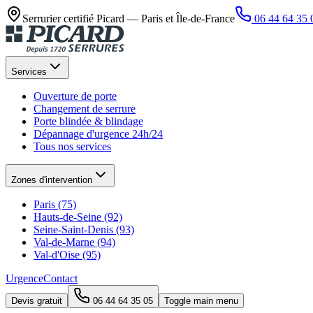
Serrurier certifié Picard —
Paris et Île-de-France
06 44 64 35 
Services
Ouverture de porte
Changement de serrure
Porte blindée & blindage
Dépannage d'urgence 24h/24
Tous nos services
Zones d'intervention
Paris (75)
Hauts-de-Seine (92)
Seine-Saint-Denis (93)
Val-de-Marne (94)
Val-d'Oise (95)
Urgence
Contact
Devis gratuit
06 44 64 35 05
Toggle main menu