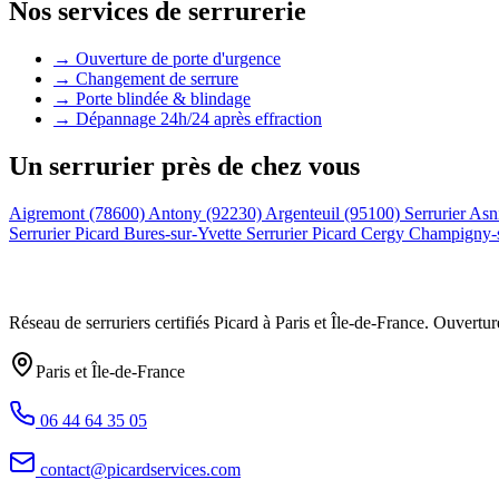
Nos services de serrurerie
→ Ouverture de porte d'urgence
→ Changement de serrure
→ Porte blindée & blindage
→ Dépannage 24h/24 après effraction
Un serrurier près de chez vous
Aigremont (78600)
Antony (92230)
Argenteuil (95100)
Serrurier Asn
Serrurier Picard Bures-sur-Yvette
Serrurier Picard Cergy
Champigny-
Réseau de serruriers certifiés Picard à
Paris et Île-de-France
. Ouvertur
Paris et Île-de-France
06 44 64 35 05
contact@picardservices.com