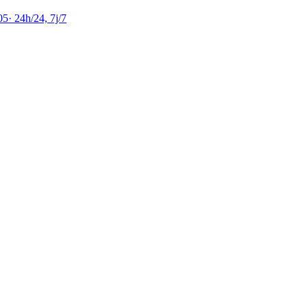
05
·
24h/24, 7j/7