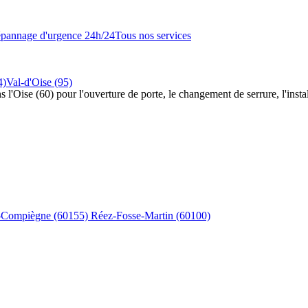
pannage d'urgence 24h/24
Tous nos services
4)
Val-d'Oise (95)
s l'Oise (60) pour l'ouverture de porte, le changement de serrure, l'insta
s-Compiègne
(60155)
Réez-Fosse-Martin
(60100)