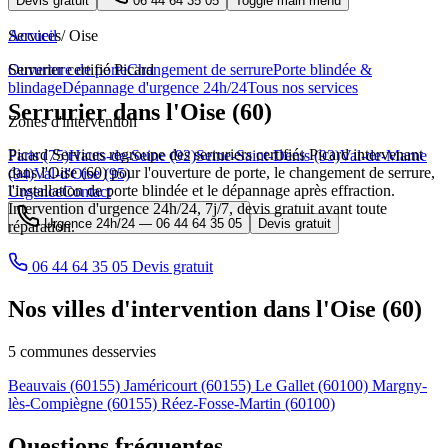
Devis gratuit
06 44 64 35 05
Toggle main menu
Services
Accueil
/
Oise
Ouverture de porte
Serrurier certifié Picard
Changement de serrure
Porte blindée &
blindage
Dépannage d'urgence 24h/24
Tous nos services
Serrurier dans l'Oise (60)
Zones d'intervention
Picard Services regroupe des serruriers certifiés Picard intervenant
Paris (75)
Hauts-de-Seine (92)
Seine-Saint-Denis (93)
Val-de-Marne
dans l'Oise (60) pour l'ouverture de porte, le changement de serrure,
(94)
Val-d'Oise (95)
l'installation de porte blindée et le dépannage après effraction.
Urgence
Contact
Intervention d'urgence 24h/24, 7j/7, devis gratuit avant toute
Urgence 24h/24 —
06 44 64 35 05
Devis gratuit
réparation.
06 44 64 35 05
Devis gratuit
Nos villes d'intervention dans l'Oise (60)
5 communes desservies
Beauvais
(60155)
Jaméricourt
(60155)
Le Gallet
(60100)
Margny-
lès-Compiègne
(60155)
Réez-Fosse-Martin
(60100)
Questions fréquentes