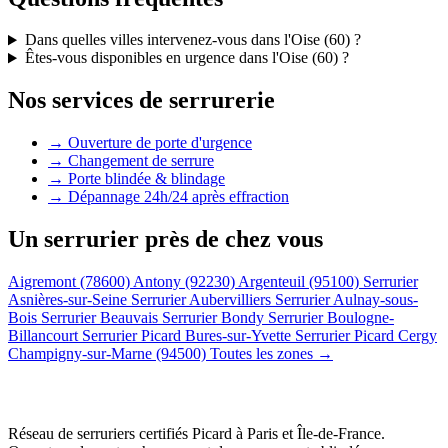
Dans quelles villes intervenez-vous dans l'Oise (60) ?
Êtes-vous disponibles en urgence dans l'Oise (60) ?
Nos services de serrurerie
→ Ouverture de porte d'urgence
→ Changement de serrure
→ Porte blindée & blindage
→ Dépannage 24h/24 après effraction
Un serrurier près de chez vous
Aigremont (78600)
Antony (92230)
Argenteuil (95100)
Serrurier
Asnières-sur-Seine
Serrurier Aubervilliers
Serrurier Aulnay-sous-
Bois
Serrurier Beauvais
Serrurier Bondy
Serrurier Boulogne-
Billancourt
Serrurier Picard Bures-sur-Yvette
Serrurier Picard Cergy
Champigny-sur-Marne (94500)
Toutes les zones →
Réseau de serruriers certifiés Picard à
Paris et Île-de-France
.