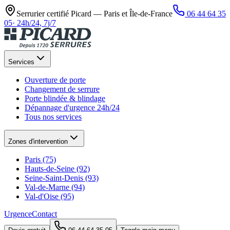
Serrurier certifié Picard —
Paris et Île-de-France
06 44 64 35
05
·
24h/24, 7j/7
Services
Ouverture de porte
Changement de serrure
Porte blindée & blindage
Dépannage d'urgence 24h/24
Tous nos services
Zones d'intervention
Paris (75)
Hauts-de-Seine (92)
Seine-Saint-Denis (93)
Val-de-Marne (94)
Val-d'Oise (95)
Urgence
Contact