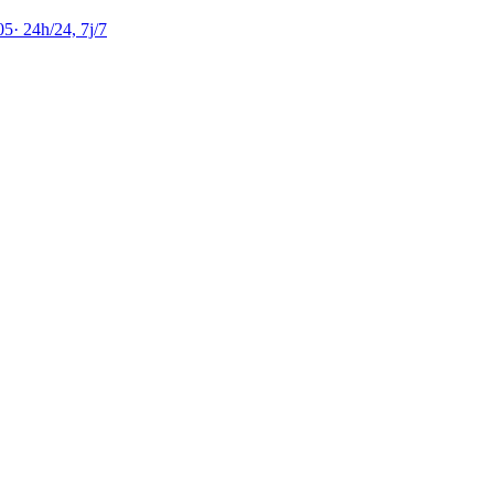
05
·
24h/24, 7j/7