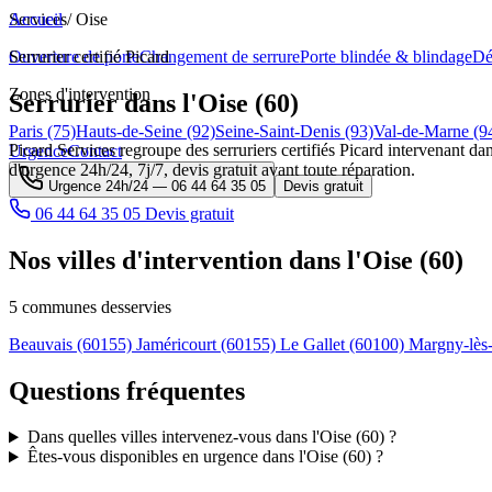
Services
Accueil
/
Oise
Ouverture de porte
Serrurier certifié Picard
Changement de serrure
Porte blindée & blindage
Dé
Zones d'intervention
Serrurier dans l'Oise (60)
Paris (75)
Hauts-de-Seine (92)
Seine-Saint-Denis (93)
Val-de-Marne (9
Picard Services regroupe des serruriers certifiés Picard intervenant dan
Urgence
Contact
d'urgence 24h/24, 7j/7, devis gratuit avant toute réparation.
Urgence 24h/24 —
06 44 64 35 05
Devis gratuit
06 44 64 35 05
Devis gratuit
Nos villes d'intervention dans l'Oise (60)
5 communes desservies
Beauvais
(60155)
Jaméricourt
(60155)
Le Gallet
(60100)
Margny-lè
Questions fréquentes
Dans quelles villes intervenez-vous dans l'Oise (60) ?
Êtes-vous disponibles en urgence dans l'Oise (60) ?