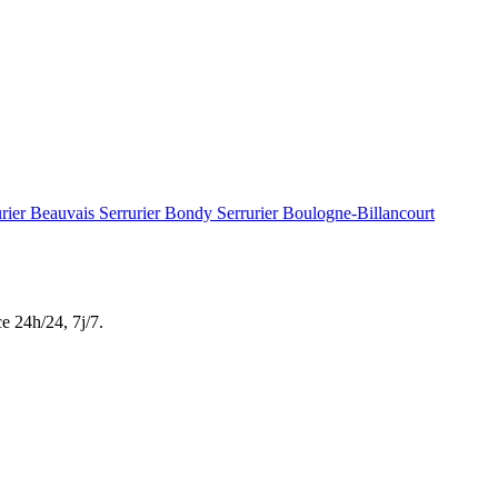
urier Beauvais
Serrurier Bondy
Serrurier Boulogne-Billancourt
ce
24h/24, 7j/7
.