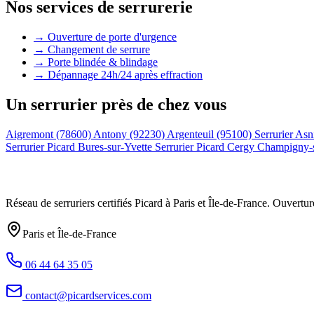
Nos services de serrurerie
→ Ouverture de porte d'urgence
→ Changement de serrure
→ Porte blindée & blindage
→ Dépannage 24h/24 après effraction
Un serrurier près de chez vous
Aigremont (78600)
Antony (92230)
Argenteuil (95100)
Serrurier Asn
Serrurier Picard Bures-sur-Yvette
Serrurier Picard Cergy
Champigny-
Réseau de serruriers certifiés Picard à
Paris et Île-de-France
. Ouvertur
Paris et Île-de-France
06 44 64 35 05
contact@picardservices.com