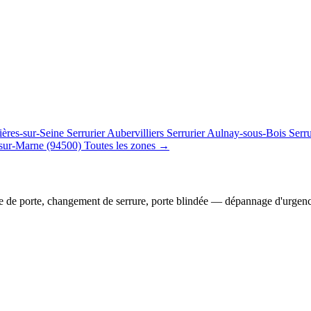
ières-sur-Seine
Serrurier Aubervilliers
Serrurier Aulnay-sous-Bois
Serr
sur-Marne (94500)
Toutes les zones →
e de porte, changement de serrure, porte blindée — dépannage d'urgen