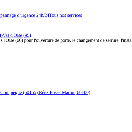
pannage d'urgence 24h/24
Tous nos services
4)
Val-d'Oise (95)
s l'Oise (60) pour l'ouverture de porte, le changement de serrure, l'insta
s-Compiègne
(60155)
Réez-Fosse-Martin
(60100)