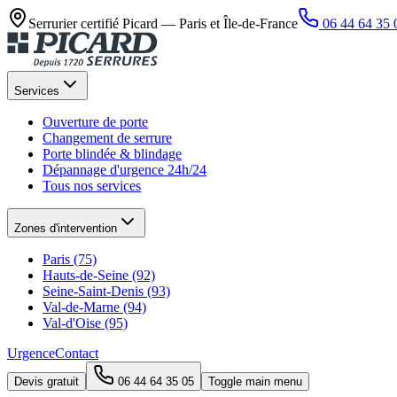
Serrurier certifié Picard —
Paris et Île-de-France
06 44 64 35 
Services
Ouverture de porte
Changement de serrure
Porte blindée & blindage
Dépannage d'urgence 24h/24
Tous nos services
Zones d'intervention
Paris (75)
Hauts-de-Seine (92)
Seine-Saint-Denis (93)
Val-de-Marne (94)
Val-d'Oise (95)
Urgence
Contact
Devis gratuit
06 44 64 35 05
Toggle main menu