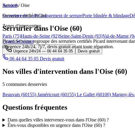
Services
Accueil
/
Oise
Ouverture de porte
Serrurier certifié Picard
Changement de serrure
Porte blindée & blindage
Dé
Zones d'intervention
Serrurier dans l'Oise (60)
Paris (75)
Hauts-de-Seine (92)
Seine-Saint-Denis (93)
Val-de-Marne (9
Picard Services regroupe des serruriers certifiés Picard intervenant dan
Urgence
Contact
d'urgence 24h/24, 7j/7, devis gratuit avant toute réparation.
Urgence 24h/24 —
06 44 64 35 05
Devis gratuit
06 44 64 35 05
Devis gratuit
Nos villes d'intervention dans l'Oise (60)
5 communes desservies
Beauvais
(60155)
Jaméricourt
(60155)
Le Gallet
(60100)
Margny-lè
Questions fréquentes
Dans quelles villes intervenez-vous dans l'Oise (60) ?
Êtes-vous disponibles en urgence dans l'Oise (60) ?