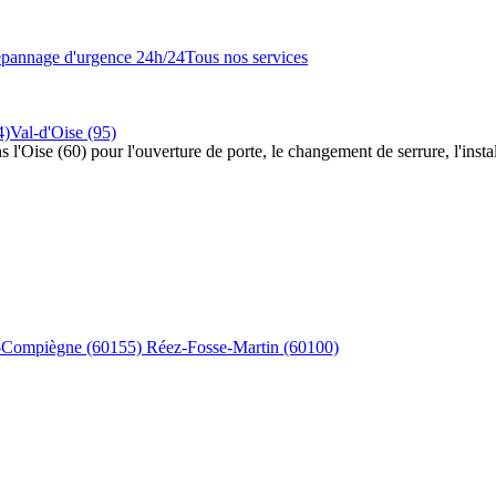
pannage d'urgence 24h/24
Tous nos services
4)
Val-d'Oise (95)
s l'Oise (60) pour l'ouverture de porte, le changement de serrure, l'insta
s-Compiègne
(60155)
Réez-Fosse-Martin
(60100)