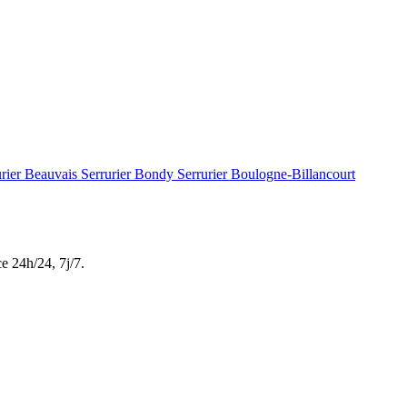
urier Beauvais
Serrurier Bondy
Serrurier Boulogne-Billancourt
ce
24h/24, 7j/7
.