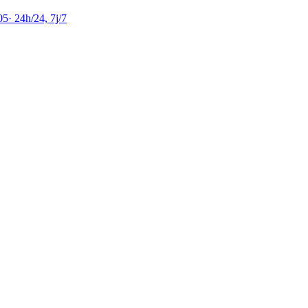
05
·
24h/24, 7j/7