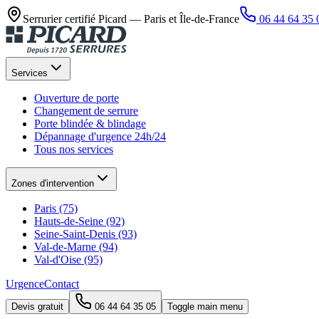
Serrurier certifié Picard —
Paris et Île-de-France
06 44 64 35 
Services
Ouverture de porte
Changement de serrure
Porte blindée & blindage
Dépannage d'urgence 24h/24
Tous nos services
Zones d'intervention
Paris (75)
Hauts-de-Seine (92)
Seine-Saint-Denis (93)
Val-de-Marne (94)
Val-d'Oise (95)
Urgence
Contact
Devis gratuit
06 44 64 35 05
Toggle main menu