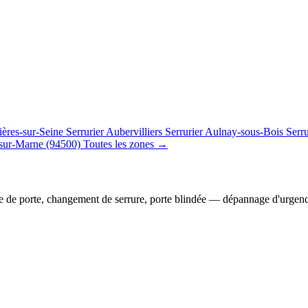
ières-sur-Seine
Serrurier Aubervilliers
Serrurier Aulnay-sous-Bois
Serr
sur-Marne (94500)
Toutes les zones →
e de porte, changement de serrure, porte blindée — dépannage d'urgen