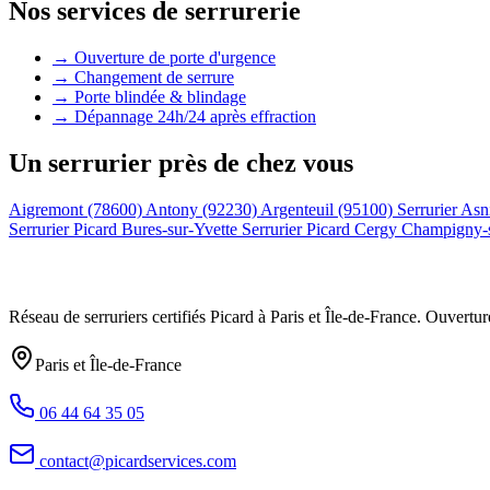
Nos services de serrurerie
→ Ouverture de porte d'urgence
→ Changement de serrure
→ Porte blindée & blindage
→ Dépannage 24h/24 après effraction
Un serrurier près de chez vous
Aigremont (78600)
Antony (92230)
Argenteuil (95100)
Serrurier Asn
Serrurier Picard Bures-sur-Yvette
Serrurier Picard Cergy
Champigny-
Réseau de serruriers certifiés Picard à
Paris et Île-de-France
. Ouvertur
Paris et Île-de-France
06 44 64 35 05
contact@picardservices.com