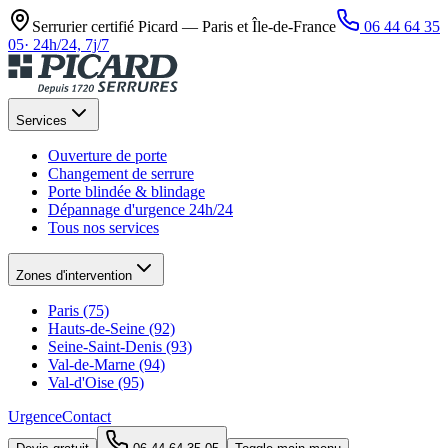
Serrurier certifié Picard —
Paris et Île-de-France
06 44 64 35
05
·
24h/24, 7j/7
Services
Ouverture de porte
Changement de serrure
Porte blindée & blindage
Dépannage d'urgence 24h/24
Tous nos services
Zones d'intervention
Paris (75)
Hauts-de-Seine (92)
Seine-Saint-Denis (93)
Val-de-Marne (94)
Val-d'Oise (95)
Urgence
Contact