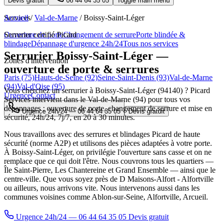
Devis gratuit
06 44 64 35 05
Toggle main menu
Services
Accueil
/
Val-de-Marne
/
Boissy-Saint-Léger
Ouverture de porte
Serrurier certifié Picard
Changement de serrure
Porte blindée &
blindage
Dépannage d'urgence 24h/24
Tous nos services
Serrurier Boissy-Saint-Léger —
Zones d'intervention
ouverture de porte & serrures
Paris (75)
Hauts-de-Seine (92)
Seine-Saint-Denis (93)
Val-de-Marne
(94)
Val-d'Oise (95)
Vous cherchez un serrurier à Boissy-Saint-Léger (94140) ? Picard
Urgence
Contact
Services intervient dans le Val-de-Marne (94) pour tous vos
dépannages : ouverture de porte, changement de serrure et mise en
Urgence 24h/24 —
06 44 64 35 05
Devis gratuit
sécurité, 24h/24, 7j/7, en 20 à 30 minutes.
Nous travaillons avec des serrures et blindages Picard de haute
sécurité (norme A2P) et utilisons des pièces adaptées à votre porte.
À Boissy-Saint-Léger, on privilégie l'ouverture sans casse et on ne
remplace que ce qui doit l'être. Nous couvrons tous les quartiers —
Île Saint-Pierre, Les Chantereine et Grand Ensemble — ainsi que le
centre-ville. Que vous soyez près de D Maisons-Alfort - Alfortville
ou ailleurs, nous arrivons vite. Nous intervenons aussi dans les
communes voisines comme Ablon-sur-Seine, Alfortville, Arcueil.
Urgence 24h/24 — 06 44 64 35 05
Devis gratuit