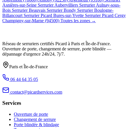
Asnières-sur-Seine
Serrurier Aubervilliers
Serrurier Aulnay-sous-
Bois
Serrurier Beauvais
Serrurier Bondy
Serrurier Boulogne-
Billancourt
Serrurier Picard Bures-sur-Yvette
Serrurier Picard Cergy
Champigny-sur-Marne (94500)
Toutes les zones →
Réseau de serruriers certifiés Picard à
Paris et Île-de-France
.
Ouverture de porte, changement de serrure, porte blindée —
dépannage d'urgence
24h/24, 7j/7
.
Paris et Île-de-France
06 44 64 35 05
contact@picardservices.com
Services
Ouverture de porte
Changement de serrure
Porte blindée & blindage