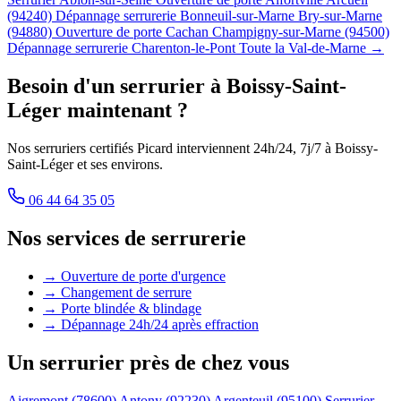
(94240)
Dépannage serrurerie Bonneuil-sur-Marne
Bry-sur-Marne
(94880)
Ouverture de porte Cachan
Champigny-sur-Marne (94500)
Dépannage serrurerie Charenton-le-Pont
Toute la Val-de-Marne →
Besoin d'un serrurier à Boissy-Saint-
Léger maintenant ?
Nos serruriers certifiés Picard interviennent 24h/24, 7j/7 à Boissy-
Saint-Léger et ses environs.
06 44 64 35 05
Nos services de serrurerie
→ Ouverture de porte d'urgence
→ Changement de serrure
→ Porte blindée & blindage
→ Dépannage 24h/24 après effraction
Un serrurier près de chez vous
Aigremont (78600)
Antony (92230)
Argenteuil (95100)
Serrurier