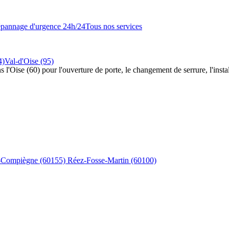
pannage d'urgence 24h/24
Tous nos services
4)
Val-d'Oise (95)
s l'Oise (60) pour l'ouverture de porte, le changement de serrure, l'insta
s-Compiègne
(60155)
Réez-Fosse-Martin
(60100)