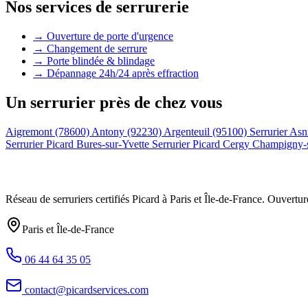
Nos services de serrurerie
→ Ouverture de porte d'urgence
→ Changement de serrure
→ Porte blindée & blindage
→ Dépannage 24h/24 après effraction
Un serrurier près de chez vous
Aigremont (78600)
Antony (92230)
Argenteuil (95100)
Serrurier Asn
Serrurier Picard Bures-sur-Yvette
Serrurier Picard Cergy
Champigny-
Réseau de serruriers certifiés Picard à
Paris et Île-de-France
. Ouvertur
Paris et Île-de-France
06 44 64 35 05
contact@picardservices.com