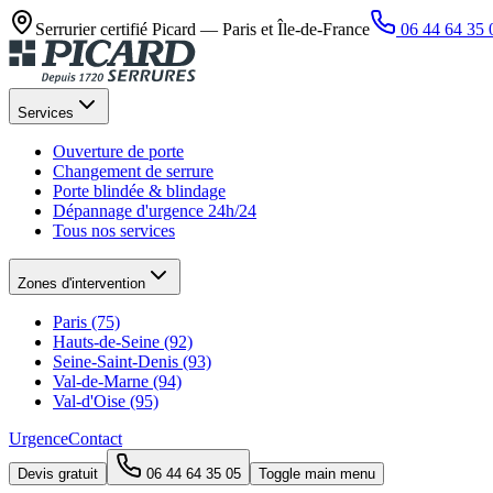
Serrurier certifié Picard —
Paris et Île-de-France
06 44 64 35 
Services
Ouverture de porte
Changement de serrure
Porte blindée & blindage
Dépannage d'urgence 24h/24
Tous nos services
Zones d'intervention
Paris (75)
Hauts-de-Seine (92)
Seine-Saint-Denis (93)
Val-de-Marne (94)
Val-d'Oise (95)
Urgence
Contact
Devis gratuit
06 44 64 35 05
Toggle main menu