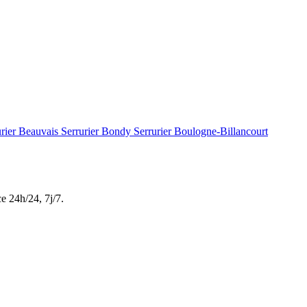
urier Beauvais
Serrurier Bondy
Serrurier Boulogne-Billancourt
ce
24h/24, 7j/7
.