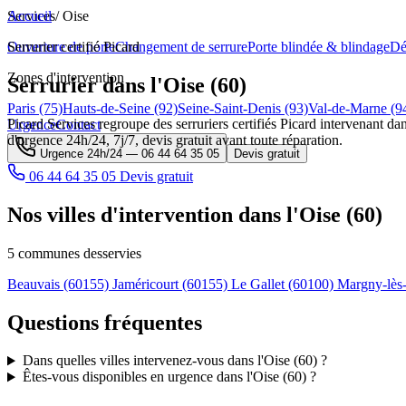
Services
Accueil
/
Oise
Ouverture de porte
Serrurier certifié Picard
Changement de serrure
Porte blindée & blindage
Dé
Zones d'intervention
Serrurier dans l'Oise (60)
Paris (75)
Hauts-de-Seine (92)
Seine-Saint-Denis (93)
Val-de-Marne (9
Picard Services regroupe des serruriers certifiés Picard intervenant dan
Urgence
Contact
d'urgence 24h/24, 7j/7, devis gratuit avant toute réparation.
Urgence 24h/24 —
06 44 64 35 05
Devis gratuit
06 44 64 35 05
Devis gratuit
Nos villes d'intervention dans l'Oise (60)
5 communes desservies
Beauvais
(60155)
Jaméricourt
(60155)
Le Gallet
(60100)
Margny-lè
Questions fréquentes
Dans quelles villes intervenez-vous dans l'Oise (60) ?
Êtes-vous disponibles en urgence dans l'Oise (60) ?