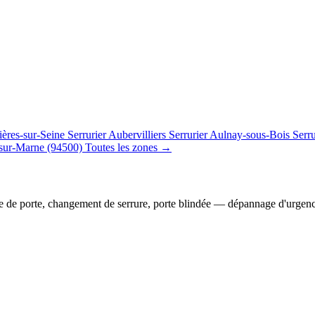
ières-sur-Seine
Serrurier Aubervilliers
Serrurier Aulnay-sous-Bois
Serr
sur-Marne (94500)
Toutes les zones →
e de porte, changement de serrure, porte blindée — dépannage d'urgen