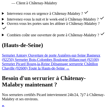
— Client à Châtenay-Malabry
Intervenez-vous en urgence à Châtenay-Malabry ?
Intervenez-vous la nuit et le week-end à Châtenay-Malabry ?
Ouvrez-vous les portes sans les abîmer à Châtenay-Malabry ?
Combien coûte une ouverture de porte à Châtenay-Malabry ?
(Hauts-de-Seine)
Serrurier Antony
Ouverture de porte Asnières-sur-Seine
Bagneux
(92250)
Serrurier Bois-Colombes
Boulogne-Billancourt (92100)
Serrurier Picard Bourg-la-Reine
Dépannage serrurerie Châtillon
Chaville (92600)
Toute la Hauts-de-Seine →
Besoin d'un serrurier à Châtenay-
Malabry maintenant ?
Nos serruriers certifiés Picard interviennent 24h/24, 7j/7 à Châtenay-
Malabry et ses environs.