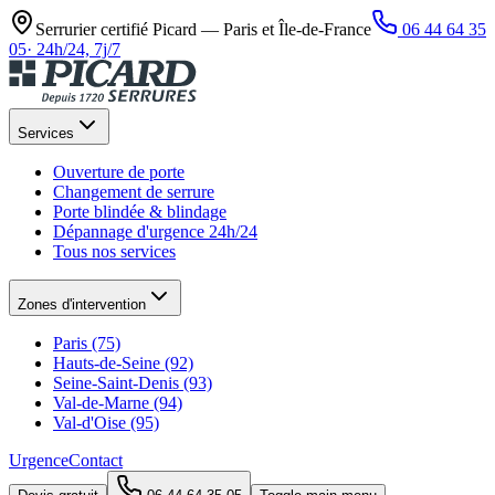
Serrurier certifié Picard —
Paris et Île-de-France
06 44 64 35
05
·
24h/24, 7j/7
Services
Ouverture de porte
Changement de serrure
Porte blindée & blindage
Dépannage d'urgence 24h/24
Tous nos services
Zones d'intervention
Paris (75)
Hauts-de-Seine (92)
Seine-Saint-Denis (93)
Val-de-Marne (94)
Val-d'Oise (95)
Urgence
Contact