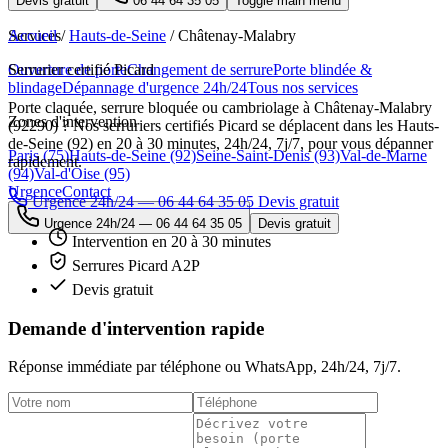
Devis gratuit
06 44 64 35 05
Toggle main menu
Services
Accueil
/
Hauts-de-Seine
/
Châtenay-Malabry
Ouverture de porte
Serrurier certifié Picard
Changement de serrure
Porte blindée &
blindage
Dépannage d'urgence 24h/24
Tous nos services
Porte claquée, serrure bloquée ou cambriolage à Châtenay-Malabry
Zones d'intervention
(92290) ? Nos serruriers certifiés Picard se déplacent dans les Hauts-
de-Seine (92) en 20 à 30 minutes, 24h/24, 7j/7, pour vous dépanner
Paris (75)
Hauts-de-Seine (92)
Seine-Saint-Denis (93)
Val-de-Marne
rapidement.
(94)
Val-d'Oise (95)
Urgence
Contact
Urgence 24h/24 — 06 44 64 35 05
Devis gratuit
Urgence 24h/24 —
06 44 64 35 05
Devis gratuit
Intervention en 20 à 30 minutes
Serrures Picard A2P
Devis gratuit
Demande d'intervention rapide
Réponse immédiate par téléphone ou WhatsApp,
24h/24, 7j/7
.