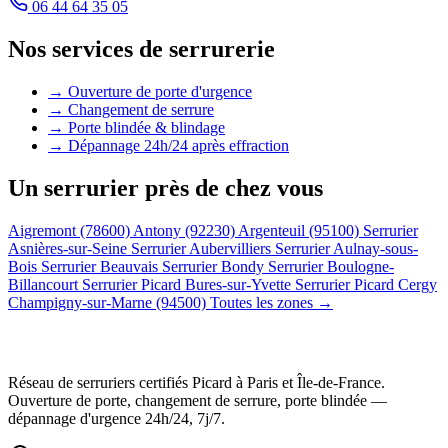
06 44 64 35 05
Nos services de serrurerie
→ Ouverture de porte d'urgence
→ Changement de serrure
→ Porte blindée & blindage
→ Dépannage 24h/24 après effraction
Un serrurier près de chez vous
Aigremont (78600)
Antony (92230)
Argenteuil (95100)
Serrurier
Asnières-sur-Seine
Serrurier Aubervilliers
Serrurier Aulnay-sous-
Bois
Serrurier Beauvais
Serrurier Bondy
Serrurier Boulogne-
Billancourt
Serrurier Picard Bures-sur-Yvette
Serrurier Picard Cergy
Champigny-sur-Marne (94500)
Toutes les zones →
Réseau de serruriers certifiés Picard à
Paris et Île-de-France
.
Ouverture de porte, changement de serrure, porte blindée —
dépannage d'urgence
24h/24, 7j/7
.