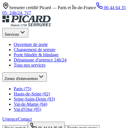
Serrurier certifié Picard —
Paris et Île-de-France
06 44 64 35
05
·
24h/24, 7j/7
Services
Ouverture de porte
Changement de serrure
Porte blindée & blindage
Dépannage d'urgence 24h/24
Tous nos services
Zones d'intervention
Paris (75)
Hauts-de-Seine (92)
Seine-Saint-Denis (93)
Val-de-Marne (94)
Val-d'Oise (95)
Urgence
Contact