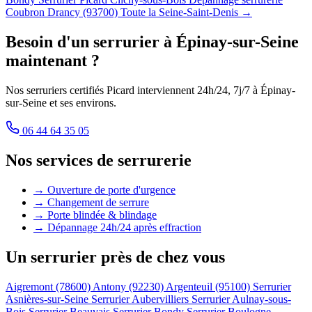
Coubron
Drancy (93700)
Toute la Seine-Saint-Denis →
Besoin d'un serrurier à Épinay-sur-Seine
maintenant ?
Nos serruriers certifiés Picard interviennent 24h/24, 7j/7 à Épinay-
sur-Seine et ses environs.
06 44 64 35 05
Nos services de serrurerie
→ Ouverture de porte d'urgence
→ Changement de serrure
→ Porte blindée & blindage
→ Dépannage 24h/24 après effraction
Un serrurier près de chez vous
Aigremont (78600)
Antony (92230)
Argenteuil (95100)
Serrurier
Asnières-sur-Seine
Serrurier Aubervilliers
Serrurier Aulnay-sous-
Bois
Serrurier Beauvais
Serrurier Bondy
Serrurier Boulogne-