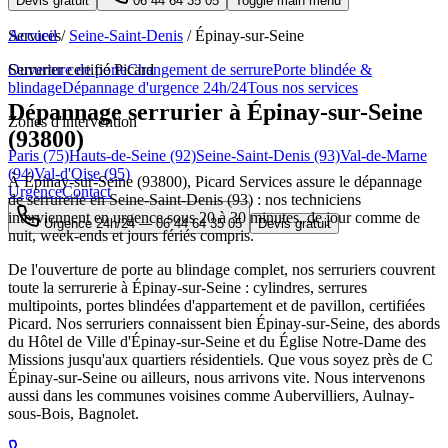
Devis gratuit
06 44 64 35 05
Toggle main menu
Services
Accueil
/
Seine-Saint-Denis
/
Épinay-sur-Seine
Ouverture de porte
Serrurier certifié Picard
Changement de serrure
Porte blindée &
blindage
Dépannage d'urgence 24h/24
Tous nos services
Dépannage serrurier à Épinay-sur-Seine
Zones d'intervention
(93800)
Paris (75)
Hauts-de-Seine (92)
Seine-Saint-Denis (93)
Val-de-Marne
(94)
Val-d'Oise (95)
À Épinay-sur-Seine (93800), Picard Services assure le dépannage
Urgence
Contact
de serrurerie en Seine-Saint-Denis (93) : nos techniciens
interviennent en urgence sous 20 à 30 minutes, de jour comme de
Urgence 24h/24 —
06 44 64 35 05
Devis gratuit
nuit, week-ends et jours fériés compris.
De l'ouverture de porte au blindage complet, nos serruriers couvrent
toute la serrurerie à Épinay-sur-Seine : cylindres, serrures
multipoints, portes blindées d'appartement et de pavillon, certifiées
Picard. Nos serruriers connaissent bien Épinay-sur-Seine, des abords
du Hôtel de Ville d'Épinay-sur-Seine et du Église Notre-Dame des
Missions jusqu'aux quartiers résidentiels. Que vous soyez près de C
Épinay-sur-Seine ou ailleurs, nous arrivons vite. Nous intervenons
aussi dans les communes voisines comme Aubervilliers, Aulnay-
sous-Bois, Bagnolet.