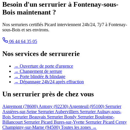
Besoin d'un serrurier à Fontenay-sous-
Bois maintenant ?
Nos serruriers certifiés Picard interviennent 24h/24, 7j/7 à Fontenay-
sous-Bois et ses environs.
06 44 64 35 05
Nos services de serrurerie
→ Ouverture de porte d'urgence
→ Changement de serrure
→ Porte blindée & blindage
→ Dépannage 24h/24 après effraction
Un serrurier près de chez vous
Aigremont (78600)
Antony (92230)
Argenteuil (95100)
Serrurier
Asnières-sur-Seine
Serrurier Aubervilliers
Serrurier Aulnay-sous-
Bois
Serrurier Beauvais
Serrurier Bondy
Serrurier Boulogne-
Billancourt
Serrurier Picard Bures-sur-Yvette
Serrurier Picard Cergy
Champigny-sur-Marne (94500)
Toutes les zones →