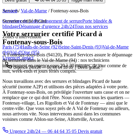
Devis gratuit
06 44 64 35 05
Toggle main menu
Services
Accueil
/
Val-de-Marne
/
Fontenay-sous-Bois
Ouverture de porte
Serrurier certifié Picard
Changement de serrure
Porte blindée &
blindage
Dépannage d'urgence 24h/24
Tous nos services
Votre serrurier certifié Picard à
Zones d'intervention
Fontenay-sous-Bois
Paris (75)
Hauts-de-Seine (92)
Seine-Saint-Denis (93)
Val-de-Marne
(94)
Val-d'Oise (95)
À Fontenay-sous-Bois (94120), Picard Services assure le dépannage
Urgence
Contact
de serrurerie dans le Val-de-Marne (94) : nos techniciens
interviennent en urgence sous 20 à 30 minutes, de jour comme de
Urgence 24h/24 —
06 44 64 35 05
Devis gratuit
nuit, week-ends et jours fériés compris.
Nous travaillons avec des serrures et blindages Picard de haute
sécurité (norme A2P) et utilisons des pièces adaptées à votre porte.
À Fontenay-sous-Bois, on privilégie l'ouverture sans casse et on ne
remplace que ce qui doit l'être. Nous couvrons tous les quartiers —
Fontenay-village, Les Rigollots et Val de Fontenay — ainsi que le
centre-ville. Que vous soyez près de A Val de Fontenay ou ailleurs,
nous arrivons vite. Nous intervenons aussi dans les communes
voisines comme Ablon-sur-Seine, Alfortville, Arcueil.
Urgence 24h/24 — 06 44 64 35 05
Devis gratuit