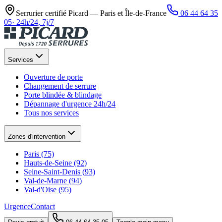
Serrurier certifié Picard —
Paris et Île-de-France
06 44 64 35
05
·
24h/24, 7j/7
Services
Ouverture de porte
Changement de serrure
Porte blindée & blindage
Dépannage d'urgence 24h/24
Tous nos services
Zones d'intervention
Paris (75)
Hauts-de-Seine (92)
Seine-Saint-Denis (93)
Val-de-Marne (94)
Val-d'Oise (95)
Urgence
Contact