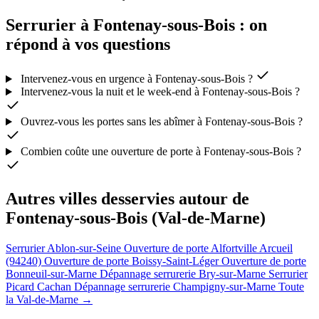
Serrurier à Fontenay-sous-Bois : on
répond à vos questions
Intervenez-vous en urgence à Fontenay-sous-Bois ?
Intervenez-vous la nuit et le week-end à Fontenay-sous-Bois ?
Ouvrez-vous les portes sans les abîmer à Fontenay-sous-Bois ?
Combien coûte une ouverture de porte à Fontenay-sous-Bois ?
Autres villes desservies autour de
Fontenay-sous-Bois (Val-de-Marne)
Serrurier Ablon-sur-Seine
Ouverture de porte Alfortville
Arcueil
(94240)
Ouverture de porte Boissy-Saint-Léger
Ouverture de porte
Bonneuil-sur-Marne
Dépannage serrurerie Bry-sur-Marne
Serrurier
Picard Cachan
Dépannage serrurerie Champigny-sur-Marne
Toute
la Val-de-Marne →