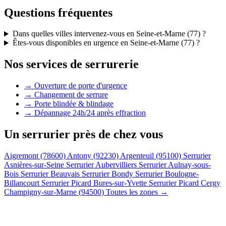
Questions fréquentes
Dans quelles villes intervenez-vous en Seine-et-Marne (77) ?
Êtes-vous disponibles en urgence en Seine-et-Marne (77) ?
Nos services de serrurerie
→ Ouverture de porte d'urgence
→ Changement de serrure
→ Porte blindée & blindage
→ Dépannage 24h/24 après effraction
Un serrurier près de chez vous
Aigremont (78600)
Antony (92230)
Argenteuil (95100)
Serrurier
Asnières-sur-Seine
Serrurier Aubervilliers
Serrurier Aulnay-sous-
Bois
Serrurier Beauvais
Serrurier Bondy
Serrurier Boulogne-
Billancourt
Serrurier Picard Bures-sur-Yvette
Serrurier Picard Cergy
Champigny-sur-Marne (94500)
Toutes les zones →