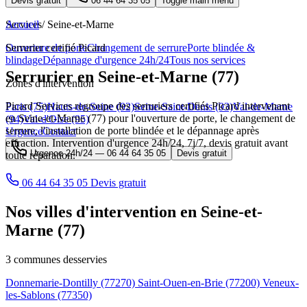
Devis gratuit
06 44 64 35 05
Toggle main menu
Services
Accueil
/
Seine-et-Marne
Ouverture de porte
Serrurier certifié Picard
Changement de serrure
Porte blindée &
blindage
Dépannage d'urgence 24h/24
Tous nos services
Serrurier en Seine-et-Marne (77)
Zones d'intervention
Picard Services regroupe des serruriers certifiés Picard intervenant
Paris (75)
Hauts-de-Seine (92)
Seine-Saint-Denis (93)
Val-de-Marne
en Seine-et-Marne (77) pour l'ouverture de porte, le changement de
(94)
Val-d'Oise (95)
serrure, l'installation de porte blindée et le dépannage après
Urgence
Contact
effraction. Intervention d'urgence 24h/24, 7j/7, devis gratuit avant
Urgence 24h/24 —
06 44 64 35 05
Devis gratuit
toute réparation.
06 44 64 35 05
Devis gratuit
Nos villes d'intervention en Seine-et-
Marne (77)
3 communes desservies
Donnemarie-Dontilly
(77270)
Saint-Ouen-en-Brie
(77200)
Veneux-
les-Sablons
(77350)