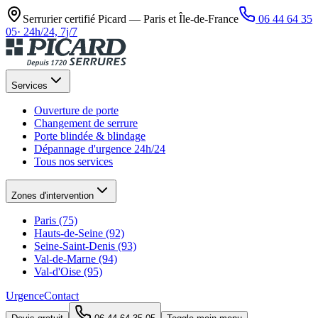
Serrurier certifié Picard —
Paris et Île-de-France
06 44 64 35
05
·
24h/24, 7j/7
Services
Ouverture de porte
Changement de serrure
Porte blindée & blindage
Dépannage d'urgence 24h/24
Tous nos services
Zones d'intervention
Paris (75)
Hauts-de-Seine (92)
Seine-Saint-Denis (93)
Val-de-Marne (94)
Val-d'Oise (95)
Urgence
Contact