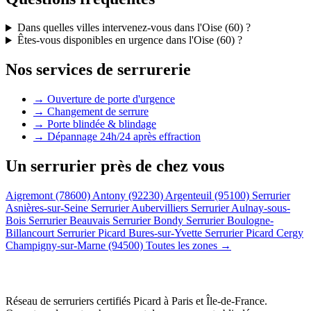
Dans quelles villes intervenez-vous dans l'Oise (60) ?
Êtes-vous disponibles en urgence dans l'Oise (60) ?
Nos services de serrurerie
→ Ouverture de porte d'urgence
→ Changement de serrure
→ Porte blindée & blindage
→ Dépannage 24h/24 après effraction
Un serrurier près de chez vous
Aigremont (78600)
Antony (92230)
Argenteuil (95100)
Serrurier
Asnières-sur-Seine
Serrurier Aubervilliers
Serrurier Aulnay-sous-
Bois
Serrurier Beauvais
Serrurier Bondy
Serrurier Boulogne-
Billancourt
Serrurier Picard Bures-sur-Yvette
Serrurier Picard Cergy
Champigny-sur-Marne (94500)
Toutes les zones →
Réseau de serruriers certifiés Picard à
Paris et Île-de-France
.