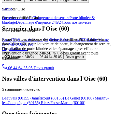
Devis gratuit
06 44 64 35 05
Toggle main menu
Services
Accueil
/
Oise
Ouverture de porte
Serrurier certifié Picard
Changement de serrure
Porte blindée &
blindage
Dépannage d'urgence 24h/24
Tous nos services
Serrurier dans l'Oise (60)
Zones d'intervention
Picard Services regroupe des serruriers certifiés Picard intervenant
Paris (75)
Hauts-de-Seine (92)
Seine-Saint-Denis (93)
Val-de-Marne
dans l'Oise (60) pour l'ouverture de porte, le changement de serrure,
(94)
Val-d'Oise (95)
l'installation de porte blindée et le dépannage après effraction.
Urgence
Contact
Intervention d'urgence 24h/24, 7j/7, devis gratuit avant toute
Urgence 24h/24 —
06 44 64 35 05
Devis gratuit
réparation.
06 44 64 35 05
Devis gratuit
Nos villes d'intervention dans l'Oise (60)
5 communes desservies
Beauvais
(60155)
Jaméricourt
(60155)
Le Gallet
(60100)
Margny-
lès-Compiègne
(60155)
Réez-Fosse-Martin
(60100)
Questions fréquentes