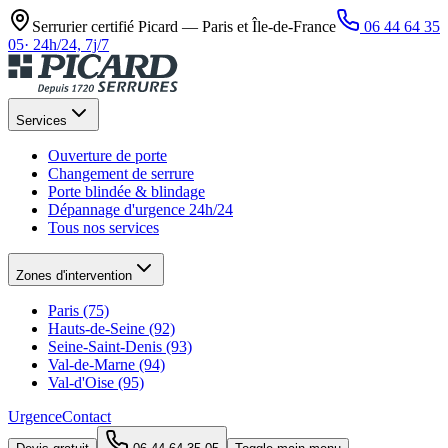
Serrurier certifié Picard —
Paris et Île-de-France
06 44 64 35
05
·
24h/24, 7j/7
Services
Ouverture de porte
Changement de serrure
Porte blindée & blindage
Dépannage d'urgence 24h/24
Tous nos services
Zones d'intervention
Paris (75)
Hauts-de-Seine (92)
Seine-Saint-Denis (93)
Val-de-Marne (94)
Val-d'Oise (95)
Urgence
Contact