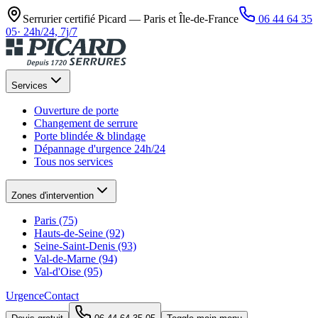
Serrurier certifié Picard —
Paris et Île-de-France
06 44 64 35
05
·
24h/24, 7j/7
Services
Ouverture de porte
Changement de serrure
Porte blindée & blindage
Dépannage d'urgence 24h/24
Tous nos services
Zones d'intervention
Paris (75)
Hauts-de-Seine (92)
Seine-Saint-Denis (93)
Val-de-Marne (94)
Val-d'Oise (95)
Urgence
Contact