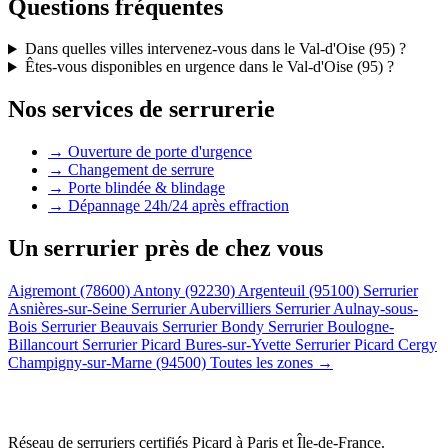
Questions fréquentes
Dans quelles villes intervenez-vous dans le Val-d'Oise (95) ?
Êtes-vous disponibles en urgence dans le Val-d'Oise (95) ?
Nos services de serrurerie
→ Ouverture de porte d'urgence
→ Changement de serrure
→ Porte blindée & blindage
→ Dépannage 24h/24 après effraction
Un serrurier près de chez vous
Aigremont (78600)
Antony (92230)
Argenteuil (95100)
Serrurier
Asnières-sur-Seine
Serrurier Aubervilliers
Serrurier Aulnay-sous-
Bois
Serrurier Beauvais
Serrurier Bondy
Serrurier Boulogne-
Billancourt
Serrurier Picard Bures-sur-Yvette
Serrurier Picard Cergy
Champigny-sur-Marne (94500)
Toutes les zones →
Réseau de serruriers certifiés Picard à
Paris et Île-de-France
.