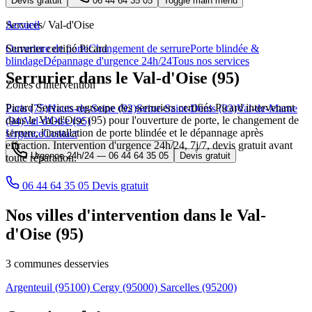
Devis gratuit
06 44 64 35 05
Toggle main menu
Services
Accueil
/
Val-d'Oise
Ouverture de porte
Serrurier certifié Picard
Changement de serrure
Porte blindée &
blindage
Dépannage d'urgence 24h/24
Tous nos services
Serrurier dans le Val-d'Oise (95)
Zones d'intervention
Picard Services regroupe des serruriers certifiés Picard intervenant
Paris (75)
Hauts-de-Seine (92)
Seine-Saint-Denis (93)
Val-de-Marne
dans le Val-d'Oise (95) pour l'ouverture de porte, le changement de
(94)
Val-d'Oise (95)
serrure, l'installation de porte blindée et le dépannage après
Urgence
Contact
effraction. Intervention d'urgence 24h/24, 7j/7, devis gratuit avant
Urgence 24h/24 —
06 44 64 35 05
Devis gratuit
toute réparation.
06 44 64 35 05
Devis gratuit
Nos villes d'intervention dans le Val-
d'Oise (95)
3 communes desservies
Argenteuil
(95100)
Cergy
(95000)
Sarcelles
(95200)