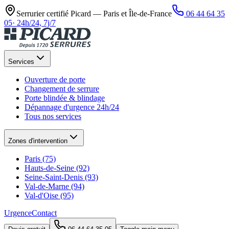
Serrurier certifié Picard —
Paris et Île-de-France
06 44 64 35
05
·
24h/24, 7j/7
Services
Ouverture de porte
Changement de serrure
Porte blindée & blindage
Dépannage d'urgence 24h/24
Tous nos services
Zones d'intervention
Paris (75)
Hauts-de-Seine (92)
Seine-Saint-Denis (93)
Val-de-Marne (94)
Val-d'Oise (95)
Urgence
Contact