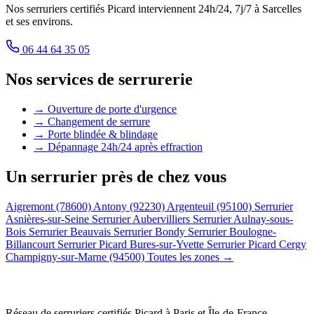
Nos serruriers certifiés Picard interviennent 24h/24, 7j/7 à Sarcelles
et ses environs.
06 44 64 35 05
Nos services de serrurerie
→ Ouverture de porte d'urgence
→ Changement de serrure
→ Porte blindée & blindage
→ Dépannage 24h/24 après effraction
Un serrurier près de chez vous
Aigremont (78600)
Antony (92230)
Argenteuil (95100)
Serrurier
Asnières-sur-Seine
Serrurier Aubervilliers
Serrurier Aulnay-sous-
Bois
Serrurier Beauvais
Serrurier Bondy
Serrurier Boulogne-
Billancourt
Serrurier Picard Bures-sur-Yvette
Serrurier Picard Cergy
Champigny-sur-Marne (94500)
Toutes les zones →
Réseau de serruriers certifiés Picard à
Paris et Île-de-France
.