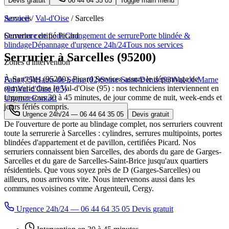
Devis gratuit
06 44 64 35 05
Toggle main menu
Services
Accueil
/
Val-d'Oise
/
Sarcelles
Ouverture de porte
Serrurier certifié Picard
Changement de serrure
Porte blindée &
blindage
Dépannage d'urgence 24h/24
Tous nos services
Serrurier à Sarcelles (95200)
Zones d'intervention
À Sarcelles (95200), Picard Services assure le dépannage de
Paris (75)
Hauts-de-Seine (92)
Seine-Saint-Denis (93)
Val-de-Marne
serrurerie dans le Val-d'Oise (95) : nos techniciens interviennent en
(94)
Val-d'Oise (95)
urgence sous 30 à 45 minutes, de jour comme de nuit, week-ends et
Urgence
Contact
jours fériés compris.
Urgence 24h/24 —
06 44 64 35 05
Devis gratuit
De l'ouverture de porte au blindage complet, nos serruriers couvrent
toute la serrurerie à Sarcelles : cylindres, serrures multipoints, portes
blindées d'appartement et de pavillon, certifiées Picard. Nos
serruriers connaissent bien Sarcelles, des abords du gare de Garges-
Sarcelles et du gare de Sarcelles-Saint-Brice jusqu'aux quartiers
résidentiels. Que vous soyez près de D (Garges-Sarcelles) ou
ailleurs, nous arrivons vite. Nous intervenons aussi dans les
communes voisines comme Argenteuil, Cergy.
Urgence 24h/24 — 06 44 64 35 05
Devis gratuit