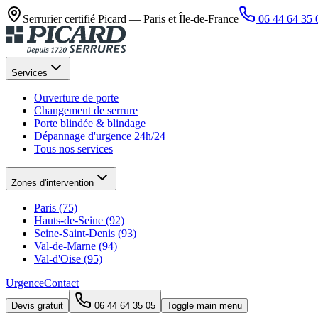
Serrurier certifié Picard —
Paris et Île-de-France
06 44 64 35 
Services
Ouverture de porte
Changement de serrure
Porte blindée & blindage
Dépannage d'urgence 24h/24
Tous nos services
Zones d'intervention
Paris (75)
Hauts-de-Seine (92)
Seine-Saint-Denis (93)
Val-de-Marne (94)
Val-d'Oise (95)
Urgence
Contact
Devis gratuit
06 44 64 35 05
Toggle main menu