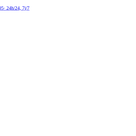
05
·
24h/24, 7j/7