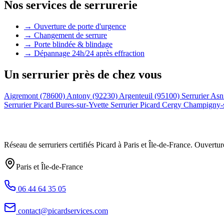
Nos services de serrurerie
→ Ouverture de porte d'urgence
→ Changement de serrure
→ Porte blindée & blindage
→ Dépannage 24h/24 après effraction
Un serrurier près de chez vous
Aigremont (78600)
Antony (92230)
Argenteuil (95100)
Serrurier Asn
Serrurier Picard Bures-sur-Yvette
Serrurier Picard Cergy
Champigny-
Réseau de serruriers certifiés Picard à
Paris et Île-de-France
. Ouvertur
Paris et Île-de-France
06 44 64 35 05
contact@picardservices.com