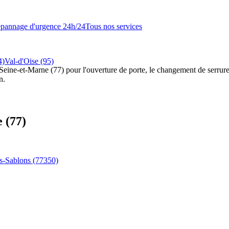
pannage d'urgence 24h/24
Tous nos services
4)
Val-d'Oise (95)
 Seine-et-Marne (77) pour l'ouverture de porte, le changement de serrure, 
n.
 (77)
s-Sablons
(77350)