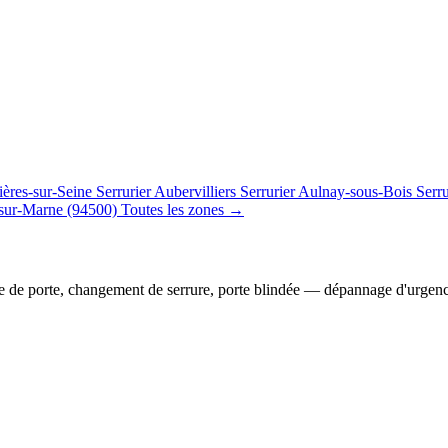
ières-sur-Seine
Serrurier Aubervilliers
Serrurier Aulnay-sous-Bois
Serr
sur-Marne (94500)
Toutes les zones →
e de porte, changement de serrure, porte blindée — dépannage d'urgen