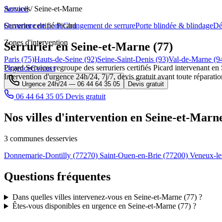
Services
Accueil
/
Seine-et-Marne
Ouverture de porte
Serrurier certifié Picard
Changement de serrure
Porte blindée & blindage
Dé
Zones d'intervention
Serrurier en Seine-et-Marne (77)
Paris (75)
Hauts-de-Seine (92)
Seine-Saint-Denis (93)
Val-de-Marne (9
Picard Services regroupe des serruriers certifiés Picard intervenant en
Urgence
Contact
Intervention d'urgence 24h/24, 7j/7, devis gratuit avant toute réparatio
Urgence 24h/24 —
06 44 64 35 05
Devis gratuit
06 44 64 35 05
Devis gratuit
Nos villes d'intervention en Seine-et-Marne
3 communes desservies
Donnemarie-Dontilly
(77270)
Saint-Ouen-en-Brie
(77200)
Veneux-le
Questions fréquentes
Dans quelles villes intervenez-vous en Seine-et-Marne (77) ?
Êtes-vous disponibles en urgence en Seine-et-Marne (77) ?