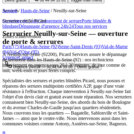
Devis gratuit
06 44 64 35 05
Toggle main menu
Services
Accueil
/
Hauts-de-Seine
/
Neuilly-sur-Seine
Ouverture de porte
Serrurier certifié Picard
Changement de serrure
Porte blindée &
blindage
Dépannage d'urgence 24h/24
Tous nos services
Serrurier Neuilly-sur-Seine — ouverture
Zones d'intervention
de porte & serrures
Paris (75)
Hauts-de-Seine (92)
Seine-Saint-Denis (93)
Val-de-Marne
(94)
Val-d'Oise (95)
À Neuilly-sur-Seine (92200), Picard Services assure le dépannage
Urgence
Contact
de serrurerie dans les Hauts-de-Seine (92) : nos techniciens
interviennent en urgence sous 20 à 30 minutes, de jour comme de
Urgence 24h/24 —
06 44 64 35 05
Devis gratuit
nuit, week-ends et jours fériés compris.
Spécialistes des serrures et portes blindées Picard, nous posons et
réparons des serrures multipoints certifiées A2P, gage d'une vraie
résistance à l'effraction. Chaque intervention à Neuilly-sur-Seine fait
l'objet d'un devis clair et gratuit avant toute réparation. Nos serruriers
connaissent bien Neuilly-sur-Seine, des abords du bois de Boulogne
et du avenue Charles-de-Gaulle jusqu'aux quartiers résidentiels.
Nous couvrons tous les quartiers — Bagatelle, Sablonville et Saint-
James — ainsi que le centre-ville. Nous intervenons aussi dans les
communes voisines comme Antony, Asnières-sur-Seine, Bagneux.