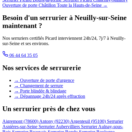
Ouverture de porte Châtillon
Toute la Hauts-de-Seine →
Besoin d'un serrurier à Neuilly-sur-Seine
maintenant ?
Nos serruriers certifiés Picard interviennent 24h/24, 7j/7 à Neuilly-
sur-Seine et ses environs.
06 44 64 35 05
Nos services de serrurerie
→ Ouverture de porte d'urgence
→ Changement de serrure
→ Porte blindée & blindage
→ Dépannage 24h/24 après effraction
Un serrurier près de chez vous
Aigremont (78600)
Antony (92230)
Argenteuil (95100)
Serrurier
Asnières-sur-Seine
Serrurier Aubervilliers
Serrurier Aulnay-sous-
Bois
Serrurier Beauvais
Serrurier Bondy
Serrurier Boulogne-