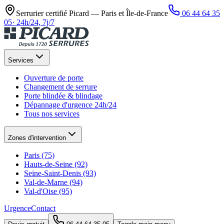
Serrurier certifié Picard —
Paris et Île-de-France
06 44 64 35
05
·
24h/24, 7j/7
Services
Ouverture de porte
Changement de serrure
Porte blindée & blindage
Dépannage d'urgence 24h/24
Tous nos services
Zones d'intervention
Paris (75)
Hauts-de-Seine (92)
Seine-Saint-Denis (93)
Val-de-Marne (94)
Val-d'Oise (95)
Urgence
Contact