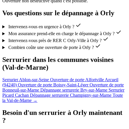
Ouverture non destructive quand c'est possible.
Vos questions sur le dépannage à Orly
Intervenez-vous en urgence à Orly ?
Mon assurance prend-elle en charge le dépannage à Orly ?
Intervenez-vous près de RER C Orly-Ville à Orly ?
Combien coûte une ouverture de porte à Orly ?
Serrurier dans les communes voisines
(Val-de-Marne)
Serrurier Ablon-sur-Seine
Ouverture de porte Alfortville
Arcueil
(94240)
Ouverture de porte Boissy-Saint-Léger
Ouverture de porte
Bonneuil-sur-Marne
Dépannage serrurerie Bry-sur-Marne
Serrurier
Picard Cachan
Dépannage serrurerie Champigny-sur-Marne
Toute
la Val-de-Marne →
Besoin d'un serrurier à Orly maintenant
?