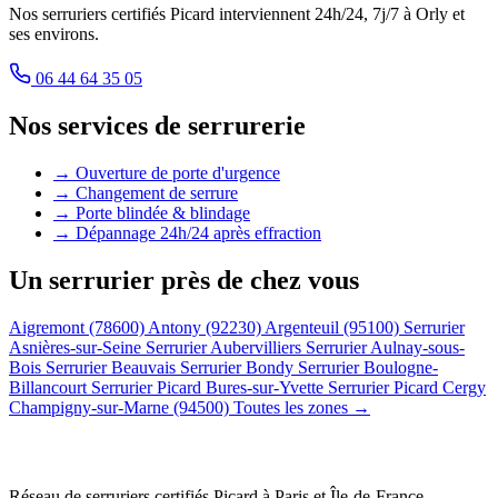
Nos serruriers certifiés Picard interviennent 24h/24, 7j/7 à Orly et
ses environs.
06 44 64 35 05
Nos services de serrurerie
→ Ouverture de porte d'urgence
→ Changement de serrure
→ Porte blindée & blindage
→ Dépannage 24h/24 après effraction
Un serrurier près de chez vous
Aigremont (78600)
Antony (92230)
Argenteuil (95100)
Serrurier
Asnières-sur-Seine
Serrurier Aubervilliers
Serrurier Aulnay-sous-
Bois
Serrurier Beauvais
Serrurier Bondy
Serrurier Boulogne-
Billancourt
Serrurier Picard Bures-sur-Yvette
Serrurier Picard Cergy
Champigny-sur-Marne (94500)
Toutes les zones →
Réseau de serruriers certifiés Picard à
Paris et Île-de-France
.