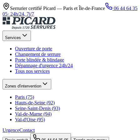
Serrurier certifié Picard —
Paris et Île-de-France
06 44 64 35
05
·
24h/24, 7j/7
Services
Ouverture de porte
Changement de serrure
Porte blindée & blindage
Dépannage d'urgence 24h/24
Tous nos services
Zones d'intervention
Paris (75)
Hauts-de-Seine (92)
Seine-Saint-Denis (93)
Val-de-Marne (94)
Val-d'Oise (95)
Urgence
Contact