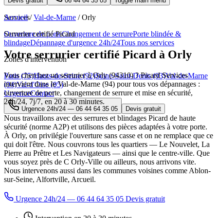
Devis gratuit
06 44 64 35 05
Toggle main menu
Services
Accueil
/
Val-de-Marne
/
Orly
Ouverture de porte
Serrurier certifié Picard
Changement de serrure
Porte blindée &
blindage
Dépannage d'urgence 24h/24
Tous nos services
Votre serrurier certifié Picard à Orly
Zones d'intervention
Vous cherchez un serrurier à Orly (94310) ? Picard Services
Paris (75)
Hauts-de-Seine (92)
Seine-Saint-Denis (93)
Val-de-Marne
intervient dans le Val-de-Marne (94) pour tous vos dépannages :
(94)
Val-d'Oise (95)
ouverture de porte, changement de serrure et mise en sécurité,
Urgence
Contact
24h/24, 7j/7, en 20 à 30 minutes.
Urgence 24h/24 —
06 44 64 35 05
Devis gratuit
Nous travaillons avec des serrures et blindages Picard de haute
sécurité (norme A2P) et utilisons des pièces adaptées à votre porte.
À Orly, on privilégie l'ouverture sans casse et on ne remplace que ce
qui doit l'être. Nous couvrons tous les quartiers — Le Nouvelet, La
Pierre au Prêtre et Les Navigateurs — ainsi que le centre-ville. Que
vous soyez près de C Orly-Ville ou ailleurs, nous arrivons vite.
Nous intervenons aussi dans les communes voisines comme Ablon-
sur-Seine, Alfortville, Arcueil.
Urgence 24h/24 — 06 44 64 35 05
Devis gratuit