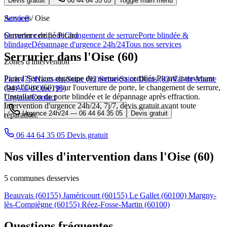
Devis gratuit
06 44 64 35 05
Toggle main menu
Services
Accueil
/
Oise
Ouverture de porte
Serrurier certifié Picard
Changement de serrure
Porte blindée &
blindage
Dépannage d'urgence 24h/24
Tous nos services
Serrurier dans l'Oise (60)
Zones d'intervention
Picard Services regroupe des serruriers certifiés Picard intervenant
Paris (75)
Hauts-de-Seine (92)
Seine-Saint-Denis (93)
Val-de-Marne
dans l'Oise (60) pour l'ouverture de porte, le changement de serrure,
(94)
Val-d'Oise (95)
l'installation de porte blindée et le dépannage après effraction.
Urgence
Contact
Intervention d'urgence 24h/24, 7j/7, devis gratuit avant toute
Urgence 24h/24 —
06 44 64 35 05
Devis gratuit
réparation.
06 44 64 35 05
Devis gratuit
Nos villes d'intervention dans l'Oise (60)
5 communes desservies
Beauvais
(60155)
Jaméricourt
(60155)
Le Gallet
(60100)
Margny-
lès-Compiègne
(60155)
Réez-Fosse-Martin
(60100)
Questions fréquentes