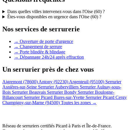
Dans quelles villes intervenez-vous dans l'Oise (60) ?
Êtes-vous disponibles en urgence dans l'Oise (60) ?
Nos services de serrurerie
→ Ouverture de porte d'urgence
→ Changement de serrure
→ Porte blindée & blindage
→ Dépannage 24h/24 après effraction
Un serrurier près de chez vous
Aigremont (78600)
Antony (92230)
Argenteuil (95100)
Serrurier
Asnières-sur-Seine
Serrurier Aubervilliers
Serrurier Aulnay-sous-
Bois
Serrurier Beauvais
Serrurier Bondy
Serrurier Boulogne-
Billancourt
Serrurier Picard Bures-sur-Yvette
Serrurier Picard Cergy
Champigny-sur-Marne (94500)
Toutes les zones →
Réseau de serruriers certifiés Picard à
Paris et Île-de-France
.