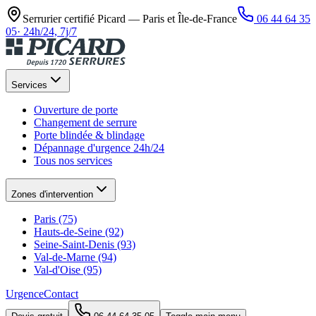
Serrurier certifié Picard —
Paris et Île-de-France
06 44 64 35
05
·
24h/24, 7j/7
Services
Ouverture de porte
Changement de serrure
Porte blindée & blindage
Dépannage d'urgence 24h/24
Tous nos services
Zones d'intervention
Paris (75)
Hauts-de-Seine (92)
Seine-Saint-Denis (93)
Val-de-Marne (94)
Val-d'Oise (95)
Urgence
Contact