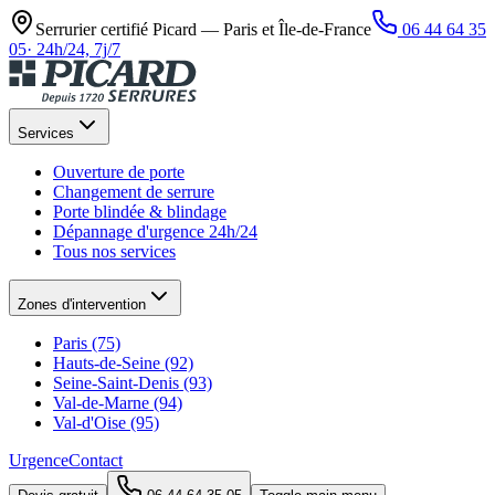
Serrurier certifié Picard —
Paris et Île-de-France
06 44 64 35
05
·
24h/24, 7j/7
Services
Ouverture de porte
Changement de serrure
Porte blindée & blindage
Dépannage d'urgence 24h/24
Tous nos services
Zones d'intervention
Paris (75)
Hauts-de-Seine (92)
Seine-Saint-Denis (93)
Val-de-Marne (94)
Val-d'Oise (95)
Urgence
Contact