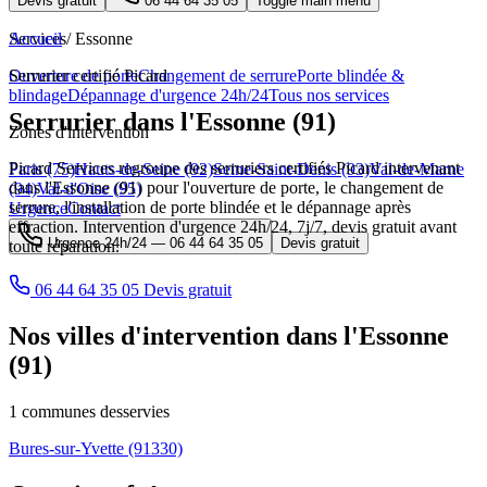
Devis gratuit
06 44 64 35 05
Toggle main menu
Services
Accueil
/
Essonne
Ouverture de porte
Serrurier certifié Picard
Changement de serrure
Porte blindée &
blindage
Dépannage d'urgence 24h/24
Tous nos services
Serrurier dans l'Essonne (91)
Zones d'intervention
Picard Services regroupe des serruriers certifiés Picard intervenant
Paris (75)
Hauts-de-Seine (92)
Seine-Saint-Denis (93)
Val-de-Marne
dans l'Essonne (91) pour l'ouverture de porte, le changement de
(94)
Val-d'Oise (95)
serrure, l'installation de porte blindée et le dépannage après
Urgence
Contact
effraction. Intervention d'urgence 24h/24, 7j/7, devis gratuit avant
Urgence 24h/24 —
06 44 64 35 05
Devis gratuit
toute réparation.
06 44 64 35 05
Devis gratuit
Nos villes d'intervention dans l'Essonne
(91)
1 communes desservies
Bures-sur-Yvette
(91330)