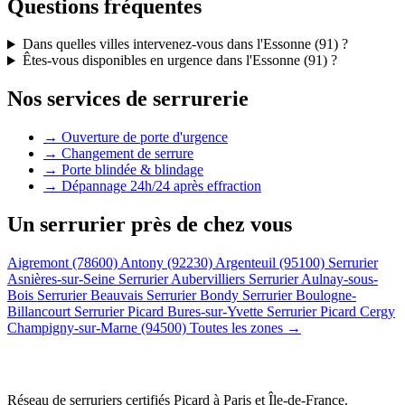
Questions fréquentes
Dans quelles villes intervenez-vous dans l'Essonne (91) ?
Êtes-vous disponibles en urgence dans l'Essonne (91) ?
Nos services de serrurerie
→ Ouverture de porte d'urgence
→ Changement de serrure
→ Porte blindée & blindage
→ Dépannage 24h/24 après effraction
Un serrurier près de chez vous
Aigremont (78600)
Antony (92230)
Argenteuil (95100)
Serrurier
Asnières-sur-Seine
Serrurier Aubervilliers
Serrurier Aulnay-sous-
Bois
Serrurier Beauvais
Serrurier Bondy
Serrurier Boulogne-
Billancourt
Serrurier Picard Bures-sur-Yvette
Serrurier Picard Cergy
Champigny-sur-Marne (94500)
Toutes les zones →
Réseau de serruriers certifiés Picard à
Paris et Île-de-France
.