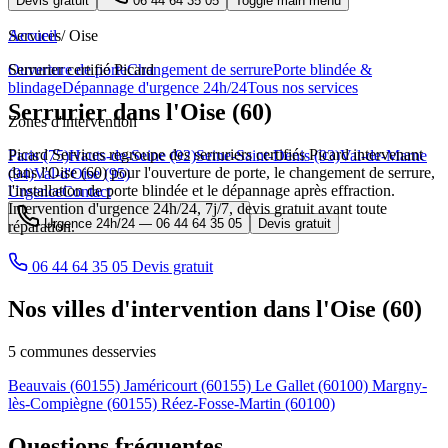
Devis gratuit
06 44 64 35 05
Toggle main menu
Services
Accueil
/
Oise
Ouverture de porte
Serrurier certifié Picard
Changement de serrure
Porte blindée &
blindage
Dépannage d'urgence 24h/24
Tous nos services
Serrurier dans l'Oise (60)
Zones d'intervention
Picard Services regroupe des serruriers certifiés Picard intervenant
Paris (75)
Hauts-de-Seine (92)
Seine-Saint-Denis (93)
Val-de-Marne
dans l'Oise (60) pour l'ouverture de porte, le changement de serrure,
(94)
Val-d'Oise (95)
l'installation de porte blindée et le dépannage après effraction.
Urgence
Contact
Intervention d'urgence 24h/24, 7j/7, devis gratuit avant toute
Urgence 24h/24 —
06 44 64 35 05
Devis gratuit
réparation.
06 44 64 35 05
Devis gratuit
Nos villes d'intervention dans l'Oise (60)
5 communes desservies
Beauvais
(60155)
Jaméricourt
(60155)
Le Gallet
(60100)
Margny-
lès-Compiègne
(60155)
Réez-Fosse-Martin
(60100)
Questions fréquentes