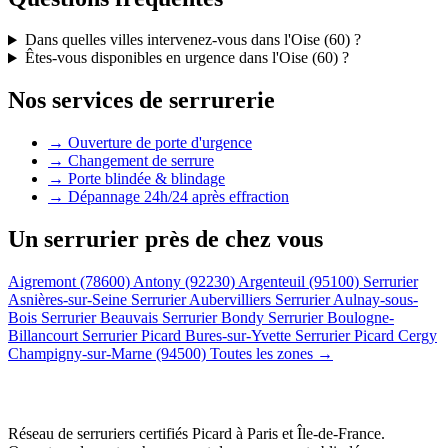
Dans quelles villes intervenez-vous dans l'Oise (60) ?
Êtes-vous disponibles en urgence dans l'Oise (60) ?
Nos services de serrurerie
→ Ouverture de porte d'urgence
→ Changement de serrure
→ Porte blindée & blindage
→ Dépannage 24h/24 après effraction
Un serrurier près de chez vous
Aigremont (78600)
Antony (92230)
Argenteuil (95100)
Serrurier
Asnières-sur-Seine
Serrurier Aubervilliers
Serrurier Aulnay-sous-
Bois
Serrurier Beauvais
Serrurier Bondy
Serrurier Boulogne-
Billancourt
Serrurier Picard Bures-sur-Yvette
Serrurier Picard Cergy
Champigny-sur-Marne (94500)
Toutes les zones →
Réseau de serruriers certifiés Picard à
Paris et Île-de-France
.