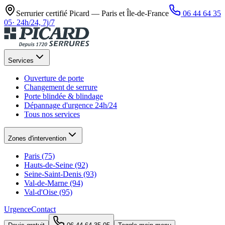
Serrurier certifié Picard —
Paris et Île-de-France
06 44 64 35
05
·
24h/24, 7j/7
Services
Ouverture de porte
Changement de serrure
Porte blindée & blindage
Dépannage d'urgence 24h/24
Tous nos services
Zones d'intervention
Paris (75)
Hauts-de-Seine (92)
Seine-Saint-Denis (93)
Val-de-Marne (94)
Val-d'Oise (95)
Urgence
Contact