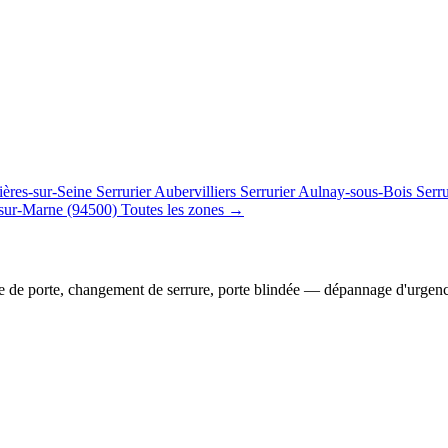
ières-sur-Seine
Serrurier Aubervilliers
Serrurier Aulnay-sous-Bois
Serr
sur-Marne (94500)
Toutes les zones →
e de porte, changement de serrure, porte blindée — dépannage d'urgen