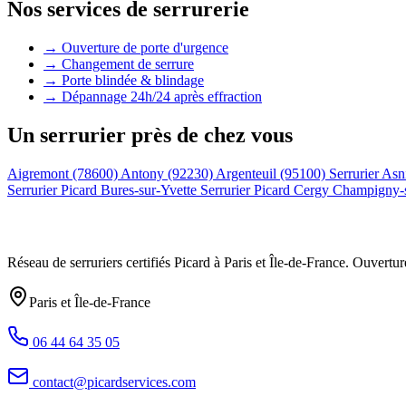
Nos services de serrurerie
→ Ouverture de porte d'urgence
→ Changement de serrure
→ Porte blindée & blindage
→ Dépannage 24h/24 après effraction
Un serrurier près de chez vous
Aigremont (78600)
Antony (92230)
Argenteuil (95100)
Serrurier Asn
Serrurier Picard Bures-sur-Yvette
Serrurier Picard Cergy
Champigny-
Réseau de serruriers certifiés Picard à
Paris et Île-de-France
. Ouvertur
Paris et Île-de-France
06 44 64 35 05
contact@picardservices.com