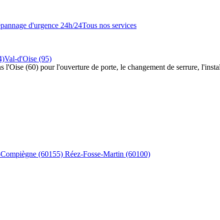
pannage d'urgence 24h/24
Tous nos services
4)
Val-d'Oise (95)
s l'Oise (60) pour l'ouverture de porte, le changement de serrure, l'insta
s-Compiègne
(60155)
Réez-Fosse-Martin
(60100)