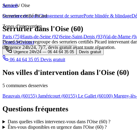
Services
Accueil
/
Oise
Ouverture de porte
Serrurier certifié Picard
Changement de serrure
Porte blindée & blindage
Dé
Zones d'intervention
Serrurier dans l'Oise (60)
Paris (75)
Hauts-de-Seine (92)
Seine-Saint-Denis (93)
Val-de-Marne (9
Picard Services regroupe des serruriers certifiés Picard intervenant dan
Urgence
Contact
d'urgence 24h/24, 7j/7, devis gratuit avant toute réparation.
Urgence 24h/24 —
06 44 64 35 05
Devis gratuit
06 44 64 35 05
Devis gratuit
Nos villes d'intervention dans l'Oise (60)
5 communes desservies
Beauvais
(60155)
Jaméricourt
(60155)
Le Gallet
(60100)
Margny-lè
Questions fréquentes
Dans quelles villes intervenez-vous dans l'Oise (60) ?
Êtes-vous disponibles en urgence dans l'Oise (60) ?