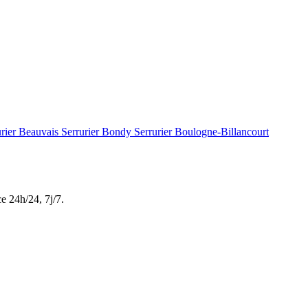
urier Beauvais
Serrurier Bondy
Serrurier Boulogne-Billancourt
ce
24h/24, 7j/7
.