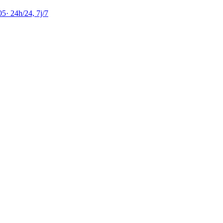
05
·
24h/24, 7j/7