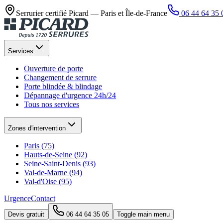
Serrurier certifié Picard —
Paris et Île-de-France
06 44 64 35 
Services
Ouverture de porte
Changement de serrure
Porte blindée & blindage
Dépannage d'urgence 24h/24
Tous nos services
Zones d'intervention
Paris (75)
Hauts-de-Seine (92)
Seine-Saint-Denis (93)
Val-de-Marne (94)
Val-d'Oise (95)
Urgence
Contact
Devis gratuit
06 44 64 35 05
Toggle main menu