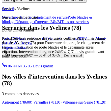
Devis gratuit
06 44 64 35 05
Toggle main menu
Services
Accueil
/
Yvelines
Ouverture de porte
Serrurier certifié Picard
Changement de serrure
Porte blindée &
blindage
Dépannage d'urgence 24h/24
Tous nos services
Serrurier dans les Yvelines (78)
Zones d'intervention
Picard Services regroupe des serruriers certifiés Picard intervenant
Paris (75)
Hauts-de-Seine (92)
Seine-Saint-Denis (93)
Val-de-Marne
dans les Yvelines (78) pour l'ouverture de porte, le changement de
(94)
Val-d'Oise (95)
serrure, l'installation de porte blindée et le dépannage après
Urgence
Contact
effraction. Intervention d'urgence 24h/24, 7j/7, devis gratuit avant
Urgence 24h/24 —
06 44 64 35 05
Devis gratuit
toute réparation.
06 44 64 35 05
Devis gratuit
Nos villes d'intervention dans les Yvelines
(78)
3 communes desservies
Aigremont
(78600)
Versailles
(78130)
Villennes-sur-Seine
(78120)