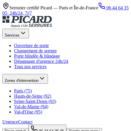
Serrurier certifié Picard —
Paris et Île-de-France
06 44 64 35
05
·
24h/24, 7j/7
Services
Ouverture de porte
Changement de serrure
Porte blindée & blindage
Dépannage d'urgence 24h/24
Tous nos services
Zones d'intervention
Paris (75)
Hauts-de-Seine (92)
Seine-Saint-Denis (93)
Val-de-Marne (94)
Val-d'Oise (95)
Urgence
Contact