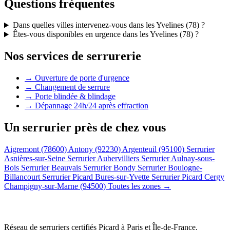
Questions fréquentes
Dans quelles villes intervenez-vous dans les Yvelines (78) ?
Êtes-vous disponibles en urgence dans les Yvelines (78) ?
Nos services de serrurerie
→ Ouverture de porte d'urgence
→ Changement de serrure
→ Porte blindée & blindage
→ Dépannage 24h/24 après effraction
Un serrurier près de chez vous
Aigremont (78600)
Antony (92230)
Argenteuil (95100)
Serrurier
Asnières-sur-Seine
Serrurier Aubervilliers
Serrurier Aulnay-sous-
Bois
Serrurier Beauvais
Serrurier Bondy
Serrurier Boulogne-
Billancourt
Serrurier Picard Bures-sur-Yvette
Serrurier Picard Cergy
Champigny-sur-Marne (94500)
Toutes les zones →
Réseau de serruriers certifiés Picard à
Paris et Île-de-France
.