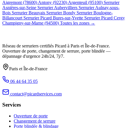
Aigremont (78600)
Antony (92230)
Argenteuil (95100)
Serrurier
Asnières-sur-Seine
Serrurier Aubervilliers
Serrurier Aulnay-sous-
Bois
Serrurier Beauvais
Serrurier Bondy
Serrurier Boulogne-
Billancourt
Serrurier Picard Bures-sur-Yvette
Serrurier Picard Cergy
Champigny-sur-Marne (94500)
Toutes les zones →
Réseau de serruriers certifiés Picard à
Paris et Île-de-France
.
Ouverture de porte, changement de serrure, porte blindée —
dépannage d'urgence
24h/24, 7j/7
.
Paris et Île-de-France
06 44 64 35 05
contact@picardservices.com
Services
Ouverture de porte
Changement de serrure
Porte blindée & blindage