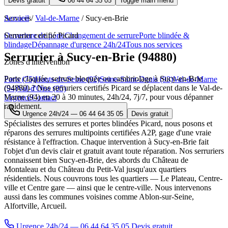
Devis gratuit
06 44 64 35 05
Toggle main menu
Services
Accueil
/
Val-de-Marne
/
Sucy-en-Brie
Ouverture de porte
Serrurier certifié Picard
Changement de serrure
Porte blindée &
blindage
Dépannage d'urgence 24h/24
Tous nos services
Serrurier à Sucy-en-Brie (94880)
Zones d'intervention
Porte claquée, serrure bloquée ou cambriolage à Sucy-en-Brie
Paris (75)
Hauts-de-Seine (92)
Seine-Saint-Denis (93)
Val-de-Marne
(94880) ? Nos serruriers certifiés Picard se déplacent dans le Val-de-
(94)
Val-d'Oise (95)
Marne (94) en 20 à 30 minutes, 24h/24, 7j/7, pour vous dépanner
Urgence
Contact
rapidement.
Urgence 24h/24 —
06 44 64 35 05
Devis gratuit
Spécialistes des serrures et portes blindées Picard, nous posons et
réparons des serrures multipoints certifiées A2P, gage d'une vraie
résistance à l'effraction. Chaque intervention à Sucy-en-Brie fait
l'objet d'un devis clair et gratuit avant toute réparation. Nos serruriers
connaissent bien Sucy-en-Brie, des abords du Château de
Montaleau et du Château du Petit-Val jusqu'aux quartiers
résidentiels. Nous couvrons tous les quartiers — Le Plateau, Centre-
ville et Centre gare — ainsi que le centre-ville. Nous intervenons
aussi dans les communes voisines comme Ablon-sur-Seine,
Alfortville, Arcueil.
Urgence 24h/24 — 06 44 64 35 05
Devis gratuit