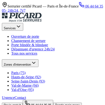
Serrurier certifié Picard —
Paris et Île-de-France
06 44 64 35
05
·
24h/24, 7j/7
Services
Ouverture de porte
Changement de serrure
Porte blindée & blindage
Dépannage d'urgence 24h/24
Tous nos services
Zones d'intervention
Paris (75)
Hauts-de-Seine (92)
Seine-Saint-Denis (93)
Val-de-Marne (94)
Val-d'Oise (95)
Urgence
Contact