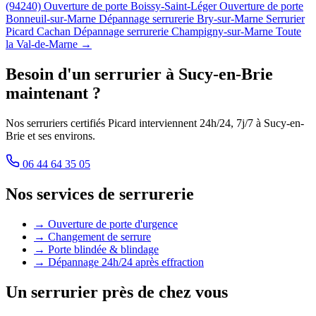
(94240)
Ouverture de porte Boissy-Saint-Léger
Ouverture de porte
Bonneuil-sur-Marne
Dépannage serrurerie Bry-sur-Marne
Serrurier
Picard Cachan
Dépannage serrurerie Champigny-sur-Marne
Toute
la Val-de-Marne →
Besoin d'un serrurier à Sucy-en-Brie
maintenant ?
Nos serruriers certifiés Picard interviennent 24h/24, 7j/7 à Sucy-en-
Brie et ses environs.
06 44 64 35 05
Nos services de serrurerie
→ Ouverture de porte d'urgence
→ Changement de serrure
→ Porte blindée & blindage
→ Dépannage 24h/24 après effraction
Un serrurier près de chez vous