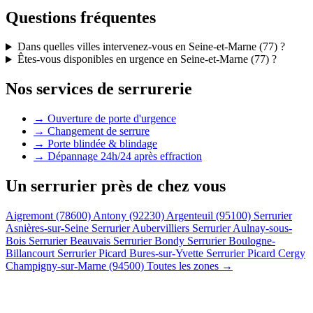
Questions fréquentes
Dans quelles villes intervenez-vous en Seine-et-Marne (77) ?
Êtes-vous disponibles en urgence en Seine-et-Marne (77) ?
Nos services de serrurerie
→ Ouverture de porte d'urgence
→ Changement de serrure
→ Porte blindée & blindage
→ Dépannage 24h/24 après effraction
Un serrurier près de chez vous
Aigremont (78600)
Antony (92230)
Argenteuil (95100)
Serrurier
Asnières-sur-Seine
Serrurier Aubervilliers
Serrurier Aulnay-sous-
Bois
Serrurier Beauvais
Serrurier Bondy
Serrurier Boulogne-
Billancourt
Serrurier Picard Bures-sur-Yvette
Serrurier Picard Cergy
Champigny-sur-Marne (94500)
Toutes les zones →