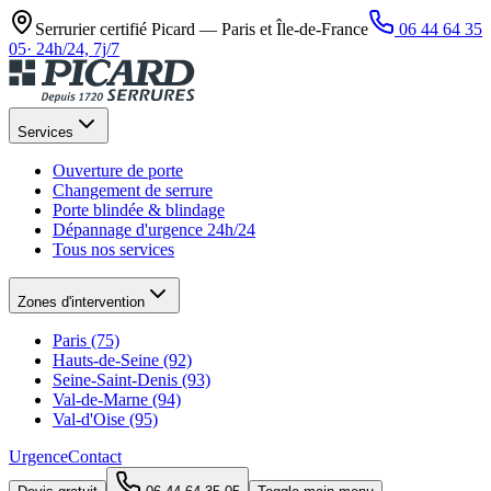
Serrurier certifié Picard —
Paris et Île-de-France
06 44 64 35
05
·
24h/24, 7j/7
Services
Ouverture de porte
Changement de serrure
Porte blindée & blindage
Dépannage d'urgence 24h/24
Tous nos services
Zones d'intervention
Paris (75)
Hauts-de-Seine (92)
Seine-Saint-Denis (93)
Val-de-Marne (94)
Val-d'Oise (95)
Urgence
Contact