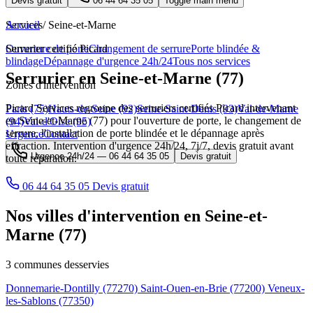
Devis gratuit
06 44 64 35 05
Toggle main menu
Services
Accueil
/
Seine-et-Marne
Ouverture de porte
Serrurier certifié Picard
Changement de serrure
Porte blindée &
blindage
Dépannage d'urgence 24h/24
Tous nos services
Serrurier en Seine-et-Marne (77)
Zones d'intervention
Picard Services regroupe des serruriers certifiés Picard intervenant
Paris (75)
Hauts-de-Seine (92)
Seine-Saint-Denis (93)
Val-de-Marne
en Seine-et-Marne (77) pour l'ouverture de porte, le changement de
(94)
Val-d'Oise (95)
serrure, l'installation de porte blindée et le dépannage après
Urgence
Contact
effraction. Intervention d'urgence 24h/24, 7j/7, devis gratuit avant
Urgence 24h/24 —
06 44 64 35 05
Devis gratuit
toute réparation.
06 44 64 35 05
Devis gratuit
Nos villes d'intervention en Seine-et-
Marne (77)
3 communes desservies
Donnemarie-Dontilly
(77270)
Saint-Ouen-en-Brie
(77200)
Veneux-
les-Sablons
(77350)