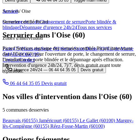
Devis gratuit
06 44 64 35 05
Toggle main menu
Services
Accueil
/
Oise
Ouverture de porte
Serrurier certifié Picard
Changement de serrure
Porte blindée &
blindage
Dépannage d'urgence 24h/24
Tous nos services
Serrurier dans l'Oise (60)
Zones d'intervention
Picard Services regroupe des serruriers certifiés Picard intervenant
Paris (75)
Hauts-de-Seine (92)
Seine-Saint-Denis (93)
Val-de-Marne
dans l'Oise (60) pour l'ouverture de porte, le changement de serrure,
(94)
Val-d'Oise (95)
l'installation de porte blindée et le dépannage après effraction.
Urgence
Contact
Intervention d'urgence 24h/24, 7j/7, devis gratuit avant toute
Urgence 24h/24 —
06 44 64 35 05
Devis gratuit
réparation.
06 44 64 35 05
Devis gratuit
Nos villes d'intervention dans l'Oise (60)
5 communes desservies
Beauvais
(60155)
Jaméricourt
(60155)
Le Gallet
(60100)
Margny-
lès-Compiègne
(60155)
Réez-Fosse-Martin
(60100)
Questions fréquentes