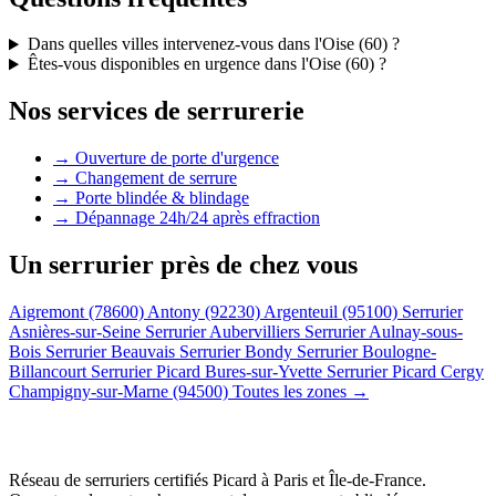
Dans quelles villes intervenez-vous dans l'Oise (60) ?
Êtes-vous disponibles en urgence dans l'Oise (60) ?
Nos services de serrurerie
→ Ouverture de porte d'urgence
→ Changement de serrure
→ Porte blindée & blindage
→ Dépannage 24h/24 après effraction
Un serrurier près de chez vous
Aigremont (78600)
Antony (92230)
Argenteuil (95100)
Serrurier
Asnières-sur-Seine
Serrurier Aubervilliers
Serrurier Aulnay-sous-
Bois
Serrurier Beauvais
Serrurier Bondy
Serrurier Boulogne-
Billancourt
Serrurier Picard Bures-sur-Yvette
Serrurier Picard Cergy
Champigny-sur-Marne (94500)
Toutes les zones →
Réseau de serruriers certifiés Picard à
Paris et Île-de-France
.