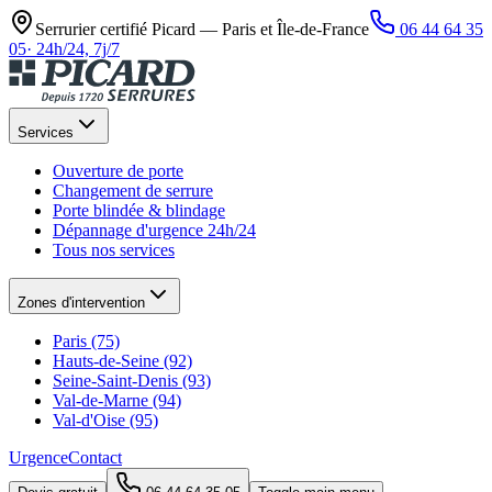
Serrurier certifié Picard —
Paris et Île-de-France
06 44 64 35
05
·
24h/24, 7j/7
Services
Ouverture de porte
Changement de serrure
Porte blindée & blindage
Dépannage d'urgence 24h/24
Tous nos services
Zones d'intervention
Paris (75)
Hauts-de-Seine (92)
Seine-Saint-Denis (93)
Val-de-Marne (94)
Val-d'Oise (95)
Urgence
Contact