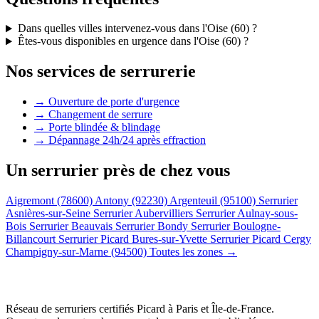
Dans quelles villes intervenez-vous dans l'Oise (60) ?
Êtes-vous disponibles en urgence dans l'Oise (60) ?
Nos services de serrurerie
→ Ouverture de porte d'urgence
→ Changement de serrure
→ Porte blindée & blindage
→ Dépannage 24h/24 après effraction
Un serrurier près de chez vous
Aigremont (78600)
Antony (92230)
Argenteuil (95100)
Serrurier
Asnières-sur-Seine
Serrurier Aubervilliers
Serrurier Aulnay-sous-
Bois
Serrurier Beauvais
Serrurier Bondy
Serrurier Boulogne-
Billancourt
Serrurier Picard Bures-sur-Yvette
Serrurier Picard Cergy
Champigny-sur-Marne (94500)
Toutes les zones →
Réseau de serruriers certifiés Picard à
Paris et Île-de-France
.