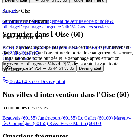
Devis gratuit
06 44 64 35 05
Toggle main menu
Services
Accueil
/
Oise
Ouverture de porte
Serrurier certifié Picard
Changement de serrure
Porte blindée &
blindage
Dépannage d'urgence 24h/24
Tous nos services
Serrurier dans l'Oise (60)
Zones d'intervention
Picard Services regroupe des serruriers certifiés Picard intervenant
Paris (75)
Hauts-de-Seine (92)
Seine-Saint-Denis (93)
Val-de-Marne
dans l'Oise (60) pour l'ouverture de porte, le changement de serrure,
(94)
Val-d'Oise (95)
l'installation de porte blindée et le dépannage après effraction.
Urgence
Contact
Intervention d'urgence 24h/24, 7j/7, devis gratuit avant toute
Urgence 24h/24 —
06 44 64 35 05
Devis gratuit
réparation.
06 44 64 35 05
Devis gratuit
Nos villes d'intervention dans l'Oise (60)
5 communes desservies
Beauvais
(60155)
Jaméricourt
(60155)
Le Gallet
(60100)
Margny-
lès-Compiègne
(60155)
Réez-Fosse-Martin
(60100)
Questions fréquentes