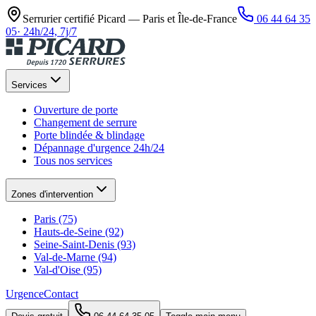
Serrurier certifié Picard —
Paris et Île-de-France
06 44 64 35
05
·
24h/24, 7j/7
Services
Ouverture de porte
Changement de serrure
Porte blindée & blindage
Dépannage d'urgence 24h/24
Tous nos services
Zones d'intervention
Paris (75)
Hauts-de-Seine (92)
Seine-Saint-Denis (93)
Val-de-Marne (94)
Val-d'Oise (95)
Urgence
Contact