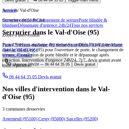
Devis gratuit
06 44 64 35 05
Toggle main menu
Services
Accueil
/
Val-d'Oise
Ouverture de porte
Serrurier certifié Picard
Changement de serrure
Porte blindée &
blindage
Dépannage d'urgence 24h/24
Tous nos services
Serrurier dans le Val-d'Oise (95)
Zones d'intervention
Picard Services regroupe des serruriers certifiés Picard intervenant
Paris (75)
Hauts-de-Seine (92)
Seine-Saint-Denis (93)
Val-de-Marne
dans le Val-d'Oise (95) pour l'ouverture de porte, le changement de
(94)
Val-d'Oise (95)
serrure, l'installation de porte blindée et le dépannage après
Urgence
Contact
effraction. Intervention d'urgence 24h/24, 7j/7, devis gratuit avant
Urgence 24h/24 —
06 44 64 35 05
Devis gratuit
toute réparation.
06 44 64 35 05
Devis gratuit
Nos villes d'intervention dans le Val-
d'Oise (95)
3 communes desservies
Argenteuil
(95100)
Cergy
(95000)
Sarcelles
(95200)