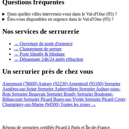
Questions fréquentes
Dans quelles villes intervenez-vous dans le Val-d'Oise (95) ?
Êtes-vous disponibles en urgence dans le Val-d'Oise (95) ?
Nos services de serrurerie
→ Ouverture de porte d'urgence
→ Changement de serrure
→ Porte blindée & blindage
→ Dépannage 24h/24 après effraction
Un serrurier près de chez vous
Aigremont (78600)
Antony (92230)
Argenteuil (95100)
Serrurier
Asnières-sur-Seine
Serrurier Aubervilliers
Serrurier Aulnay-sous-
Bois
Serrurier Beauvais
Serrurier Bondy
Serrurier Boulogne-
Billancourt
Serrurier Picard Bures-sur-Yvette
Serrurier Picard Cergy
Champigny-sur-Marne (94500)
Toutes les zones →
Réseau de serruriers certifiés Picard à
Paris et Île-de-France
.