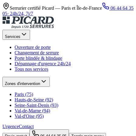
Serrurier certifié Picard —
Paris et Île-de-France
06 44 64 35
05
·
24h/24, 7j/7
Services
Ouverture de porte
Changement de serrure
Porte blindée & blindage
Dépannage d'urgence 24h/24
Tous nos services
Zones d'intervention
Paris (75)
Hauts-de-Seine (92)
Seine-Saint-Denis (93)
Val-de-Marne (94)
Val-d'Oise (95)
Urgence
Contact