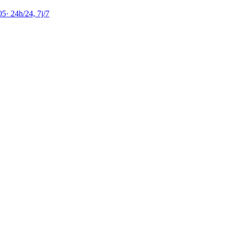
05
·
24h/24, 7j/7