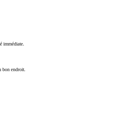
té immédiate.
u bon endroit.