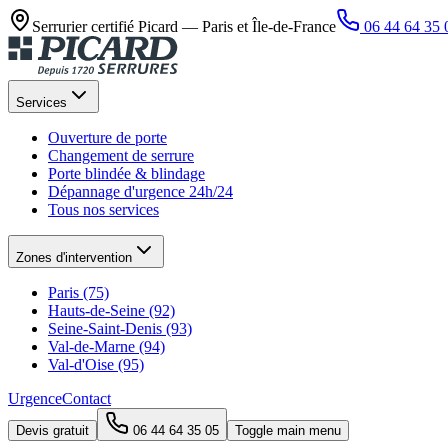
Serrurier certifié Picard —
Paris et Île-de-France
06 44 64 35 
Services
Ouverture de porte
Changement de serrure
Porte blindée & blindage
Dépannage d'urgence 24h/24
Tous nos services
Zones d'intervention
Paris (75)
Hauts-de-Seine (92)
Seine-Saint-Denis (93)
Val-de-Marne (94)
Val-d'Oise (95)
Urgence
Contact
Devis gratuit
06 44 64 35 05
Toggle main menu