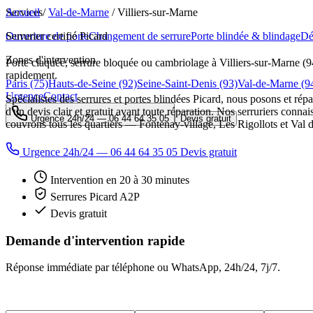
Services
Accueil
/
Val-de-Marne
/
Villiers-sur-Marne
Ouverture de porte
Serrurier certifié Picard
Changement de serrure
Porte blindée & blindage
Dé
Zones d'intervention
Porte claquée, serrure bloquée ou cambriolage à Villiers-sur-Marne (9
rapidement.
Paris (75)
Hauts-de-Seine (92)
Seine-Saint-Denis (93)
Val-de-Marne (9
Urgence
Contact
Spécialistes des serrures et portes blindées Picard, nous posons et répa
d'un devis clair et gratuit avant toute réparation. Nos serruriers conn
Urgence 24h/24 —
06 44 64 35 05
Devis gratuit
couvrons tous les quartiers — Fontenay-village, Les Rigollots et Val
Urgence 24h/24 — 06 44 64 35 05
Devis gratuit
Intervention en 20 à 30 minutes
Serrures Picard A2P
Devis gratuit
Demande d'intervention rapide
Réponse immédiate par téléphone ou WhatsApp,
24h/24, 7j/7
.