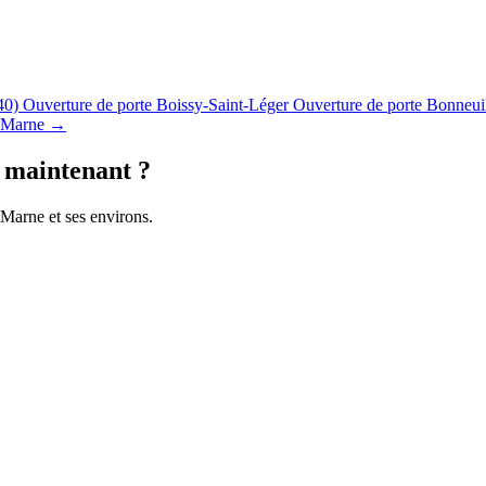
40)
Ouverture de porte Boissy-Saint-Léger
Ouverture de porte Bonneu
e-Marne →
e maintenant ?
r-Marne et ses environs.