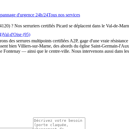
pannage d'urgence 24h/24
Tous nos services
4120) ? Nos serruriers certifiés Picard se déplacent dans le Val-de-Mar
4)
Val-d'Oise (95)
rons des serrures multipoints certifiées A2P, gage d'une vraie résistance 
aissent bien Villiers-sur-Marne, des abords du église Saint-Germain-l'Aux
 de Fontenay — ainsi que le centre-ville. Nous intervenons aussi dans l